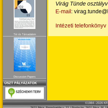
Virág Tünde
osztály
E-mail
: virag.tunde@
Intézeti telefonkönyv
Tér és Társadalom
Discussion Papers
ÚSZT PÁLYÁZATOK
©1984 – 2026 KRT
7621 Pécs, Papnövelde u. 22. | Postacím: 7601 Pécs, Pf. 199.