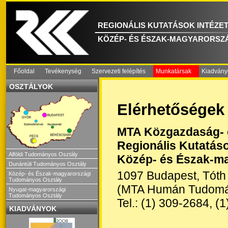
REGIONÁLIS KUTATÁSOK INTÉZE
KÖZÉP- ÉS ÉSZAK-MAGYARORSZ
Főoldal
Tevékenység
Szervezeti felépítés
Munkatársak
Kiadvány
OSZTÁLYOK
Elérhetőségek
MTA Közgazdaság- 
Regionális Kutatáso
Alföldi Tudományos Osztály
Közép- és Észak-m
Dunántúli Tudományos Osztály
1097 Budapest, Tóth 
Közép- és Észak-magyarországi
Tudományos Osztály
(MTA Humán Tudomá
Nyugat-magyarországi
Tudományos Osztály
Tel.: (1) 309-2684, (
KIADVÁNYOK