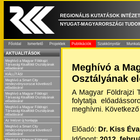
REGIONÁLIS KUTATÁSOK INTÉZE
NYUGAT-MAGYARORSZÁGI TUDO
Főoldal
Ismertető
Projektek
Publikációk
Szakkönyvtár
Munkat
AKTUALITÁSOK
Meghívó a Magyar Földrajzi
Meghívó a Magy
Társaság Kisalföldi Osztályának
előadására!
KIÁLLÍTÁS!
Osztályának e
Meghívó a Smart City
rendezvénysorozat következő
előadására!
A Magyar Földrajzi 
Meghívó a Magyar Földrajzi
Társaság Kisalföldi Osztályának
folytatja előadássor
előadására!
meghívni. Következő
Meghívó a Magyar Földrajzi
Társaság Kisalföldi Osztályának
előadására!
Az Intézet új honlapja
Meghívó a Smart City
Előadó:
Dr. Kiss Éva
rendezvénysorozat következő
előadására!
Időpont:
2012. febru
Meghívó a Magyar Földrajzi