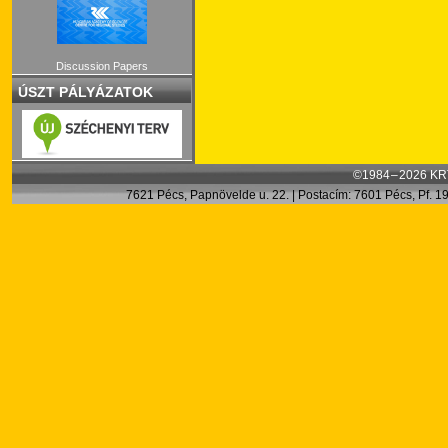
Discussion Papers
ÚSZT PÁLYÁZATOK
©1984 – 2026 KRT
7621 Pécs, Papnövelde u. 22. | Postacím: 7601 Pécs, Pf. 199.