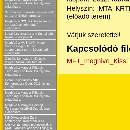
Társaság Kisalföldi Osztályának
Helyszín: MTA KRT
előadására!
Szörényiné Kukorelli Irén előadást
(előadó terem)
tart az emlékkonferencián
Meghívó a NYUTO Szeminárium
sorozatának következő
előadására!
Várjuk szeretettel!
Local Governance and Sustainable
Rural Development
Meghívó a MUT Győr-Moson-
Kapcsolódó fi
Sopron megyei területi
csoportjának soron következő
előadásra!
Globális környezeti kilátások:
MFT_meghivo_KissE
hogyan tudjuk amit tudunk
Meghívó a Magyar Földrajzi
Társaság Kisalföldi Osztályának
előadására!
Fiatal Regionalisták VIII.
Konferenciája Győr, 2013. június
19–22.
Meghívó a Magyar Földrajzi
Társaság Kisalföldi Osztályának
előadására!
Meghívó a Magyar Földrajzi
Társaság Kisalföldi Osztályának
előadására!
INNOVAL projekt Záró-
konferencia: Konferencia az
időskort támogató technológiákról
(AAL – Ambient Assisted Living) a