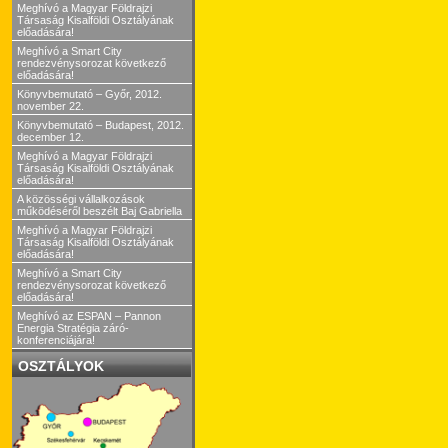
Meghívó a Magyar Földrajzi
Társaság Kisalföldi Osztályának
előadására!
Meghívó a Smart City
rendezvénysorozat következő
előadására!
Könyvbemutató – Győr, 2012.
november 22.
Könyvbemutató – Budapest, 2012.
december 12.
Meghívó a Magyar Földrajzi
Társaság Kisalföldi Osztályának
előadására!
A közösségi vállalkozások
működéséről beszélt Baj Gabriella
Meghívó a Magyar Földrajzi
Társaság Kisalföldi Osztályának
előadására!
Meghívó a Smart City
rendezvénysorozat következő
előadására!
Meghívó az ESPAN – Pannon
Energia Stratégia záró-
konferenciájára!
OSZTÁLYOK