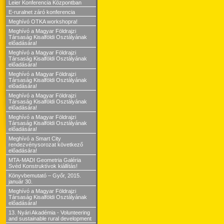
Leier Konferencia Központban
E-ruralnet záró konferencia
Meghívó OTKA workshopra!
Meghívó a Magyar Földrajzi
Társaság Kisalföldi Osztályának
előadására!
Meghívó a Magyar Földrajzi
Társaság Kisalföldi Osztályának
előadására!
Meghívó a Magyar Földrajzi
Társaság Kisalföldi Osztályának
előadására!
Meghívó a Magyar Földrajzi
Társaság Kisalföldi Osztályának
előadására!
Meghívó a Magyar Földrajzi
Társaság Kisalföldi Osztályának
előadására!
Meghívó a Smart City
rendezvénysorozat következő
előadására!
MTA-MADI Geometria Galéria
Svéd Konstruktívok kiállítás!
Könyvbemutató – Győr, 2015.
január 30.
Meghívó a Magyar Földrajzi
Társaság Kisalföldi Osztályának
előadására!
13. Nyári Akadémia - Volunteering
and sustainable rural development