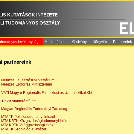
IS KUTATÁSOK INTÉZETE
LI TUDOMÁNYOS OSZTÁLY
dományos tevékenység
Munkatársak
Kiadvány
Könyvtár
Partnereink
i partnereink
Nemzeti Fejlesztési Minisztérium
Nemzeti Erőforrás Minisztérium
VÁTI Magyar Regionális Fejlesztési és Urbanisztikai Kht.
Paksi Atomerőmű Zrt.
Magyar Regionális Tudományi Társaság
MTA TK Politikatudományi Intézet
MTA KRTK Közgazdaságtudományi Intézet
MTA KRTK Világgazdasági Intézet
MTA TK Szociológiai Intézet