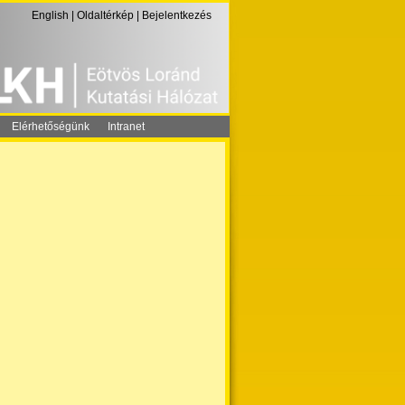
English
|
Oldaltérkép
|
Bejelentkezés
Elérhetőségünk
Intranet