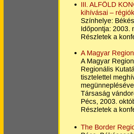
III. ALFÖLD KON
kihívásai – régiók
Színhelye: Béké
Időpontja: 2003.
Részletek a konfe
A Magyar Region
A Magyar Region
Regionális Kutat
tisztelettel meghí
megünneplésével
Társaság vándor
Pécs, 2003. októ
Részletek a konfe
The Border Regio