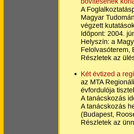
bővítésének korlá
A Foglalkoztatásp
Magyar Tudomány
végzett kutatáso
Időpont: 2004. jú
Helyszín: a Mag
Felolvasóterem, B
Részletek az ülés
Két évtized a re
az MTA Regionáli
évfordulója tiszt
A tanácskozás id
A tanácskozás h
(Budapest, Roosev
Részletek az ünn