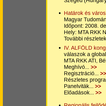
Szeged (Hungary
Határok és váro
Magyar Tudomán
Időpont: 2008. d
Hely: MTA RKK NY
További részletek
IV. ALFÖLD kong
válaszok a global
MTA RKK ATI, Bé
Meghívó...
>>
Regisztráció...
>
Részletes progra
Panelviták...
>>
Előadások...
>>
Regionális fejlőd