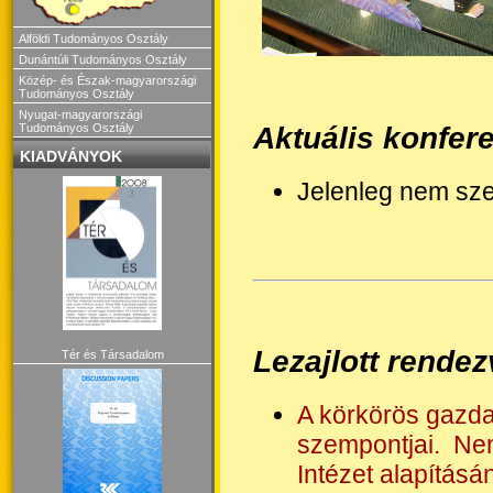
Alföldi Tudományos Osztály
Dunántúli Tudományos Osztály
Közép- és Észak-magyarországi
Tudományos Osztály
Nyugat-magyarországi
Aktuális konfer
Tudományos Osztály
KIADVÁNYOK
Jelenleg nem sze
Lezajlott rende
Tér és Társadalom
A körkörös gazda
szempontjai.
Nem
Intézet alapításá