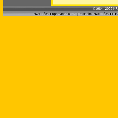
©1984 – 2026 KRT
7621 Pécs, Papnövelde u. 22. | Postacím: 7601 Pécs, Pf. 199.