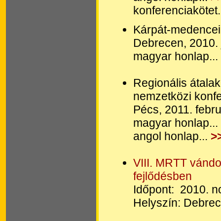
konferenciakötet.
Kárpát-medencei 
Debrecen, 2010. 
magyar honlap...
Regionális átala
nemzetközi konf
Pécs, 2011. febr
magyar honlap...
angol honlap...
>
VIII. MRTT vándo
fejlődésben
Időpont: 2010. 
Helyszín: Debre