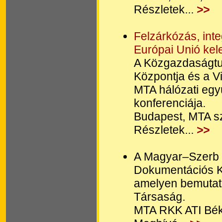
Részletek...
>>
Felzárkózás, inte
Európai Unió kel
A Közgazdaságtud
Központja és a V
MTA hálózati eg
konferenciája.
Budapest, MTA sz
Részletek...
>>
A Magyar–Szerb T
Dokumentációs K
amelyen bemutat
Társaság.
MTA RKK ATI Béké