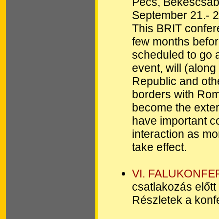
Pécs, Békéscsab
September 21.- 2
This BRIT confere
few months before
scheduled to go a
event, will (alon
Republic and oth
borders with Rom
become the extern
have important c
interaction as mor
take effect.
VI. FALUKONFE
csatlakozás előtt
Részletek a konfe