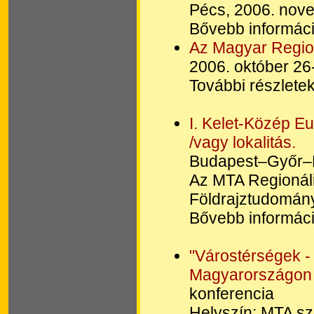
Pécs, 2006. nov
Bővebb informáci
Az Magyar Regio
2006. október 2
További részletek
I. Kelet-Közép E
/vagy lokalitás.
Budapest–Győr–K
Az MTA Regionál
Földrajztudomány
Bővebb informáci
"Várostérségek -
Magyarországon é
konferencia
Helyszín: MTA sz