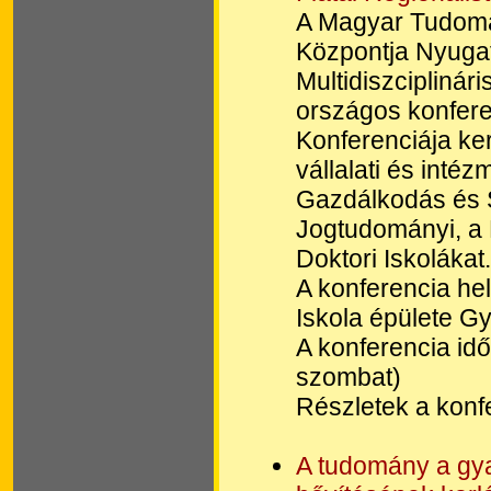
A Magyar Tudomá
Központja Nyuga
Multidiszciplinár
országos konferen
Konferenciája ke
vállalati és inté
Gazdálkodás és S
Jogtudományi, a
Doktori Iskolákat.
A konferencia he
Iskola épülete Gy
A konferencia id
szombat)
Részletek a konfe
A tudomány a gyak