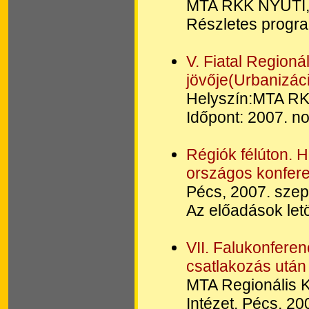
MTA RKK NYUTI, G
Részletes progra
V. Fiatal Regioná
jövője(Urbanizáci
Helyszín:MTA RK
Időpont: 2007. 
Régiók félúton.
országos konfer
Pécs, 2007. szep
Az előadások let
VII. Falukonfere
csatlakozás után
MTA Regionális 
Intézet, Pécs, 20