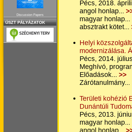
Pécs, 2018. ápril
angol honlap...
>
Discussion Papers
magyar honlap...
ÚSZT PÁLYÁZATOK
absztrakt kötet...
Helyi közszolgál
modernizálása. 
Pécs, 2014. júliu
Meghívó, program
Előadások...
>>
Zárótanulmány...
Területi kohézió
Dunántúli Tudomá
Pécs, 2013. júniu
magyar honlap...
angol honlap...
>