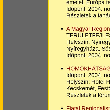
emelet, Európa t
Időpont: 2004. n
Részletek a tanác
A Magyar Regioná
TERÜLETFEJLES
Helyszín: Nyíregy
Nyíregyháza, Sóst
Időpont: 2004. n
HOMOKHÁTSÁG 20
Időpont: 2004. n
Helyszín: Hotel
Kecskemét, Festő
Részletek a fórum
Fiatal Regionalis