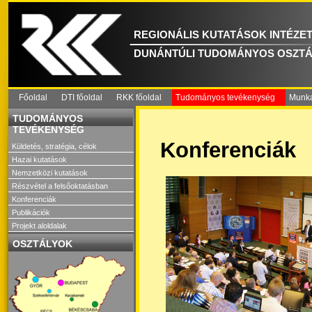
REGIONÁLIS KUTATÁSOK INTÉZE
DUNÁNTÚLI TUDOMÁNYOS OSZTÁ
Főoldal
DTI főoldal
RKK főoldal
Tudományos tevékenység
Munka
TUDOMÁNYOS
TEVÉKENYSÉG
Konferenciák
Küldetés, stratégia, célok
Hazai kutatások
Nemzetközi kutatások
Részvétel a felsőoktatásban
Konferenciák
Publikációk
Projekt aloldalak
OSZTÁLYOK