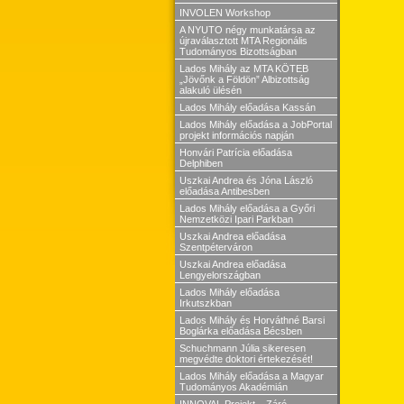
INVOLEN Workshop
A NYUTO négy munkatársa az
újraválasztott MTA Regionális
Tudományos Bizottságban
Lados Mihály az MTA KÖTEB
„Jövőnk a Földön” Albizottság
alakuló ülésén
Lados Mihály előadása Kassán
Lados Mihály előadása a JobPortal
projekt információs napján
Honvári Patrícia előadása
Delphiben
Uszkai Andrea és Jóna László
előadása Antibesben
Lados Mihály előadása a Győri
Nemzetközi Ipari Parkban
Uszkai Andrea előadása
Szentpéterváron
Uszkai Andrea előadása
Lengyelországban
Lados Mihály előadása
Irkutszkban
Lados Mihály és Horváthné Barsi
Boglárka előadása Bécsben
Schuchmann Júlia sikeresen
megvédte doktori értekezését!
Lados Mihály előadása a Magyar
Tudományos Akadémián