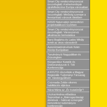
Smart City rendezvénysorozat
összefoglaló: A teherkerékpár
újrafelfedezése Európa városaiban
Smart City rendezvénysorozat
összefoglaló: Minőség szerepe a
fenntartható városok életében
H2020 Naturvation nemzetközi
projekttalálkozó Győrben
Smart City rendezvénysorozat
összefoglaló: Városszerviz
alkalmazás bemutatása
Barsi Boglárka és Lados Mihály
ismét az okos városokról
Autonómiatörekvések Kelet-
Közép-Európában
Tanulmányút Nagypáliban és
Güssingben
Közgazdász Kutatók és
Doktoranduszok II. Téli
Konferenciája
A NYUTO részvétele a Magyar
Regionális Tudományi Társaság
XII. Vándorgyűlésén
Csizmadia Zoltán sikeres
habilitációs eljárása
Nárai Márta az „Év kutatónője”!
Uszkai Andrea előadása
Sopronban a „Makrogazdasági
döntések – hálózati szinergiák”
nemzetközi tudományos
konferencián