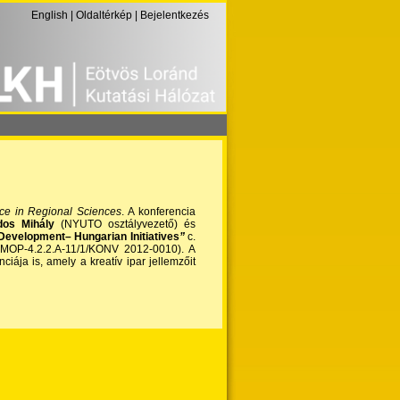
English
|
Oldaltérkép
|
Bejelentkezés
ce in Regional Sciences
. A konferencia
dos Mihály
(NYUTO osztályvezető) és
Development– Hungarian Initiatives
”
c.
ÁMOP-4.2.2.A-11/1/KONV 2012-0010). A
iája is, amely a kreatív ipar jellemzőit