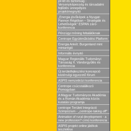
jól-lét és biztonság -
Versenyképesség és társadalmi
fejlődés ünnepélyes
projektmegnyitó
„Energia jövőképek a Nyugat-
Pannon Régióban – Stratégiák és
Lehetőségek” ESPAN záró-
konferencia
Pénzügyi tréning feltalálóknak
Centrope Együttműködési Platform
Energia Ankét: Burgenland mint
mintarégió
Informális évnyitó
Magyar Regionális Tudományi
Társaság X. Vándorgyűlés és
konferencia
Új területfejlesztési koncepció
kistérségi egyezető fórum
ASPIS nemzetközi konferencia
Centrope csúcstalálkozó
Pomogyban
A Magyar Tudományos Akadémia
és a Román Akadémia közös
kutatási programja
centrope Területi Integráció
Szimpózium - „centrope-taking off"
Animation of rural development - a
new profession? című konferencia
ASPIS projekt online játékok
tesztelése