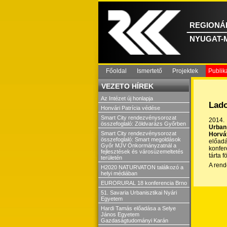
REGIONÁL
NYUGAT-
Főoldal
Ismertető
Projektek
Publik
VEZETO HÍREK
Az Intézet új honlapja
Lado
Honvári Patrícia védése
Smart City rendezvénysorozat
2014.
összefoglaló: Zöldvarázs Győrben
Urban
Smart City rendezvénysorozat
Horvá
összefoglaló: Smart megoldások
előad
Győr MJV Önkormányzatnál a
konfer
fejlesztések és városüzemeltetés
tárta 
területén
A rend
H2020 NATURVATON találkozó a
helyi médiában
EURORURAL 18 konferencia Brno
51. Savaria Urbanisztikai Nyári
Egyetem
Hardi Tamás előadása a Selye
János Egyetem
Gazdaságtudományi Karán