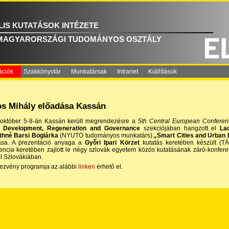
IS KUTATÁSOK INTÉZETE
MAGYARORSZÁGI TUDOMÁNYOS OSZTÁLY
ációk
Szakkönyvtár
Munkatársak
Intranet
Kiállítások
s Mihály előadása Kassán
 október 5-8-án Kassán került megrendezésre a
5th Central European Conferen
 Development, Regeneration and Governance
szekciójában hangzott el
La
thné Barsi Boglárka
(NYUTO tudományos munkatárs)
„
Smart Cities and Urban 
ása. A prezentáció anyaga a
Győri Ipari Körzet
kutatás keretében készült (T
encia keretében zajlott le négy szlovák egyetem közös kutatásának záró-konferenc
föl Szlovákiában.
ezvény programja az alábbi
linken
érhető el.