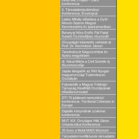
INNOVAL Projekt – Záró
konferencia
II. Társadalomtudományi
Konferencia, Érsekújvár
Lados Mihály előadása a Győr-
Moson-Sopron Megyei
Kereskedelmi és Iparkamarában
Baranyai Nóra Erdős Pál Fiatal
Kutatói Ösztöndíjban részesült!
Díszpolgári kitüntetés vehetett át
Prof. Dr. Rechnitzer János!
Tanulmányút Nagyszombat és
Nyitra megyékben
dr. Nárai Márta a Civil Szemle új
főszerkesztője
Japán látogatók az RKI Nyugat-
magyarországi Tudományos
Osztályán
Folytatódik a Magyar Földrajzi
Társaság Kisalföldi Osztályának
előadássorozata!
DTI 70 jubileumi nemzetközi
konferencia -Territorial Cohesion in
Europe
Digitális könyvtárak szakmai
konferencia
MUT XIX. Országos Hild János
Urbanisztikai Konferencia
20 éves a Mobil MADI Múzeum
Társadalmi konfliktusok-társadalmi