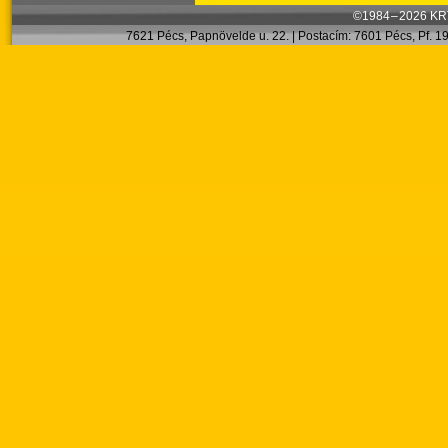
©1984 – 2026 KRT
7621 Pécs, Papnövelde u. 22. | Postacím: 7601 Pécs, Pf. 199.