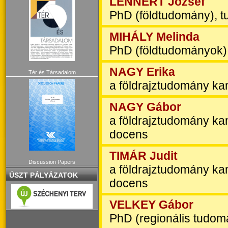
LENNERT József
PhD (földtudomány), 
MIHÁLY Melinda
PhD (földtudományok)
NAGY Erika
Tér és Társadalom
a földrajztudomány k
NAGY Gábor
a földrajztudomány ka
docens
TIMÁR Judit
Discussion Papers
a földrajztudomány ka
ÚSZT PÁLYÁZATOK
docens
VELKEY Gábor
PhD (regionális tudom