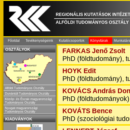
REGIONÁLIS KUTATÁSOK INTÉZE
ALFÖLDI TUDOMÁNYOS OSZTÁLY
Főoldal
Tevékenységeink
Kutatócsoportok
Könyvtárak
Munkatár
OSZTÁLYOK
FARKAS Jenő Zsolt
PhD (földtudomány), 
HOYK Edit
PhD (földtudomány), 
Alföldi Tudományos Osztály
KOVÁCS András Don
Dunántúli Tudományos Osztály
PhD (földtudományok)
Közép- és Észak-magyarországi
Tudományos Osztály
Nyugat-magyarországi
KOVÁTS Bence
Tudományos Osztály
PhD (szociológiai tu
KIADVÁNYOK