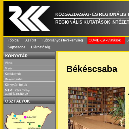
KÖZGAZDASÁG- ÉS REGIONÁLIS
REGIONÁLIS KUTATÁSOK INTÉZE
Főoldal
Az RKI
Tudományos tevékenység
COVID-19 kutatások
S
Sajtószoba
Elérhetőség
KÖNYVTÁR
Pécs
Békéscsaba
Győr
Kecskemét
Békéscsaba
Könyvtári linkek
MTMT intézményi
adminisztrátorok
OSZTÁLYOK