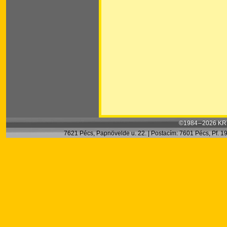
©1984 – 2026 KRT
7621 Pécs, Papnövelde u. 22. | Postacím: 7601 Pécs, Pf. 199.