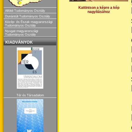
Kattintson a képre a kép
Alföldi Tudományos Osztály
nagyításához
Dunántúli Tudományos Osztály
Közép- és Észak-magyarországi
Tudományos Osztály
Nyugat-magyarországi
Tudományos Osztály
KIADVÁNYOK
Tér és Társadalom