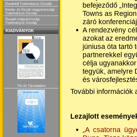
befejeződő „Integ
Dunántúli Tudományos Osztály
Közép- és Észak-magyarországi
Towns as Regiona
Tudományos Osztály
Nyugat-magyarországi
záró konferenciá
Tudományos Osztály
A rendezvény cél
KIADVÁNYOK
azokat az eredmé
júniusa óta tartó 
partnerekkel egy
célja ugyanakkor
tegyük, amelyre 
és városfejleszt
Tér és Társadalom
További információk 
Lezajlott eseménye
„A csatorna ügy