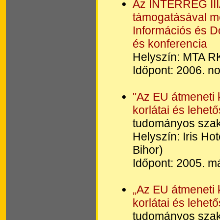
Az INTERREG III
támogatásával me
Információs és 
és konferencia
Helyszín: MTA R
Időpont: 2006. n
"Az EU átmeneti 
korlátai és lehe
tudományos szak
Helyszín: Iris Hot
Bihor)
Időpont: 2005. m
„Az EU átmeneti 
korlátai és lehe
tudományos szak