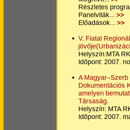
Részletes progra
Panelviták...
>>
Előadások...
>>
V. Fiatal Regioná
jövője(Urbanizáci
Helyszín:MTA RK
Időpont: 2007. 
A Magyar–Szerb T
Dokumentációs K
amelyen bemutat
Társaság
.
Helyszín: MTA R
Időpont: 2007. má