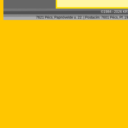
©1984 – 2026 KRT
7621 Pécs, Papnövelde u. 22. | Postacím: 7601 Pécs, Pf. 199.