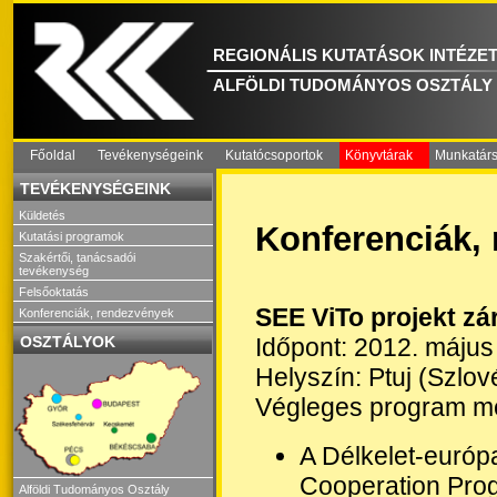
REGIONÁLIS KUTATÁSOK INTÉZE
ALFÖLDI TUDOMÁNYOS OSZTÁLY
Főoldal
Tevékenységeink
Kutatócsoportok
Könyvtárak
Munkatár
TEVÉKENYSÉGEINK
Küldetés
Konferenciák,
Kutatási programok
Szakértői, tanácsadói
tevékenység
Felsőoktatás
SEE ViTo projekt zá
Konferenciák, rendezvények
Időpont: 2012. május
OSZTÁLYOK
Helyszín: Ptuj (Szlov
Végleges program mé
A Délkelet-európ
Cooperation Pro
Alföldi Tudományos Osztály