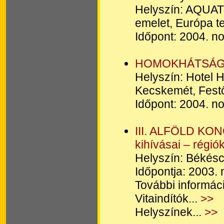
Helyszín: AQUAT
emelet, Európa t
Időpont: 2004. 
HOMOKHÁTSÁG 20
Helyszín: Hotel
Kecskemét, Festő
Időpont: 2004. n
III. ALFÖLD KON
kihívásai – régiók
Helyszín: Békés
Időpontja: 2003
További informáci
Vitaindítók...
>>
Helyszínek...
>>