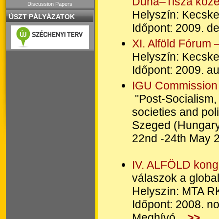
Duna–Tisza köze 
Discussion Papers
Helyszín: Kecsk
ÚSZT PÁLYÁZATOK
Időpont: 2009. d
XI. Alföld Fórum
Helyszín: Kecsk
Időpont: 2009. a
IGU Commission
"Post-Socialism
societies and poli
Szeged (Hungary
22nd -24th May 
IV. ALFÖLD kong
válaszok a global
Helyszín: MTA R
Időpont: 2008. 
Meghívó...
>>