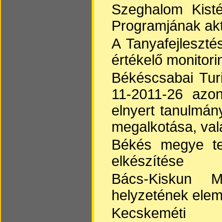
Szeghalom Kisté
Programjának ak
A Tanyafejleszt
értékelő monitori
Békéscsabai Turi
11-2011-26 azon
elnyert tanulmán
megalkotása, val
Békés megye terü
elkészítése
Bács-Kiskun Me
helyzetének ele
Kecskeméti k