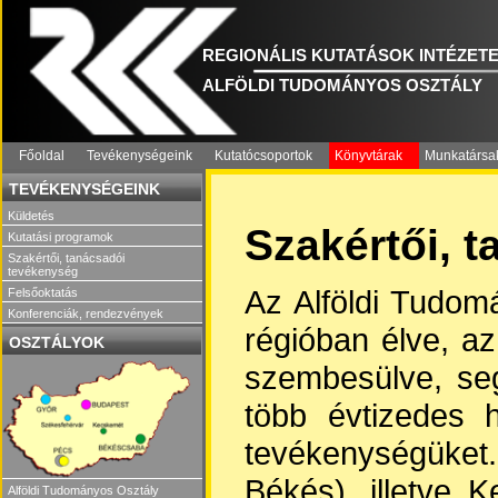
REGIONÁLIS KUTATÁSOK INTÉZET
ALFÖLDI TUDOMÁNYOS OSZTÁLY
Főoldal
Tevékenységeink
Kutatócsoportok
Könyvtárak
Munkatársa
TEVÉKENYSÉGEINK
Küldetés
Szakértői, 
Kutatási programok
Szakértői, tanácsadói
tevékenység
Az Alföldi Tudomá
Felsőoktatás
Konferenciák, rendezvények
régióban élve, az
OSZTÁLYOK
szembesülve, segí
több évtizedes 
tevékenységüket.
Békés), illetve 
Alföldi Tudományos Osztály