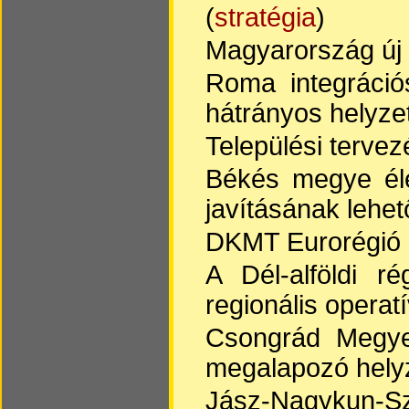
(
stratégia
)
Magyarország új v
Roma integráció
hátrányos helyzet
Települési tervez
Békés megye élel
javításának lehet
DKMT Eurorégió S
A Dél-alföldi r
regionális operat
Csongrád Megyei 
megalapozó helyz
Jász-Nagykun-