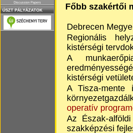
Discussion Papers
Főbb szakértői 
ÚSZT PÁLYÁZATOK
Debrecen Megyei 
Regionális hel
kistérségi tervd
A munkaerőpi
eredményességén
kistérségi vetüle
A Tisza-mente int
környezetgazdál
operatív progra
Az Észak-alföldi
szakképzési fejle