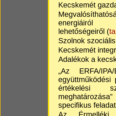
Kecskemét gazda
Megvalósíthatós
energiáiró
lehetőségeiről (
t
Szolnok szociális
Kecskemét integrá
Adalékok a kecsk
„Az ERFA/IPA/
együttműködési 
értékelési s
meghatározása”
specifikus felada
Az Érmelléki 