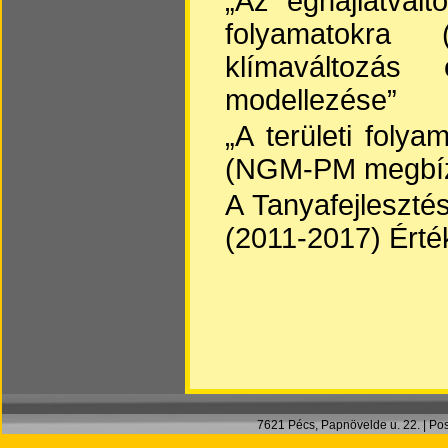
„Az éghajlatvál
folyamatokra
klímaváltozás
modellezése”
„A területi foly
(NGM-PM megbí
A Tanyafejleszt
(2011-2017) Érté
7621 Pécs, Papnövelde u. 22. | Post