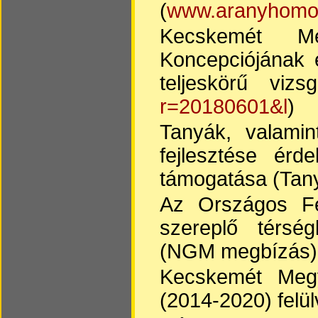
(
www.aranyhomok.
Kecskemét Me
Koncepciójának és
teljeskörű viz
r=20180601&l
)
Tanyák, valamin
fejlesztése érd
támogatása (Tany
Az Országos Fej
szereplő térség
(NGM megbízás)
Kecskemét Megy
(2014-2020) felül