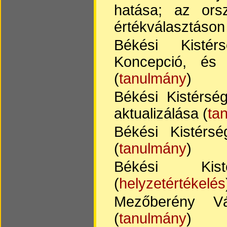
hatása; az orsz
értékválasztáson
Békési Kistérs
Koncepció, és 
(
tanulmány
)
Békési Kistérség
aktualizálása (
ta
Békési Kistérsé
(
tanulmány
)
Békési Kist
(
helyzetértékelés
Mezőberény Vár
(
tanulmány
)