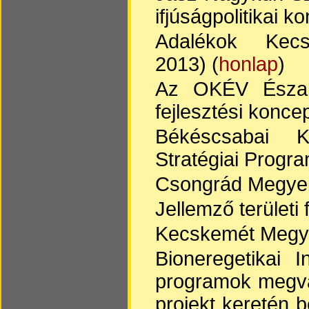
ifjúságpolitikai k
Adalékok Kec
2013) (
honlap
)
Az OKÉV Észak-a
fejlesztési konce
Békéscsabai Ki
Stratégiai Progra
Csongrád Megyei T
Jellemző terület
Kecskemét Megyei
Bioneregetikai 
programok megva
projekt keretén b