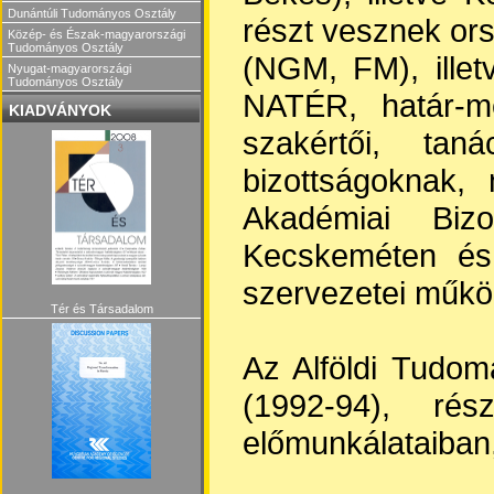
Dunántúli Tudományos Osztály
részt vesznek or
Közép- és Észak-magyarországi
Tudományos Osztály
(NGM, FM), ille
Nyugat-magyarországi
Tudományos Osztály
NATÉR, határ-me
KIADVÁNYOK
szakértői, tan
bizottságoknak,
Akadémiai Bizo
Kecskeméten és 
szervezetei műkö
Tér és Társadalom
Az Alföldi Tudom
(1992-94), rés
előmunkálataiban,