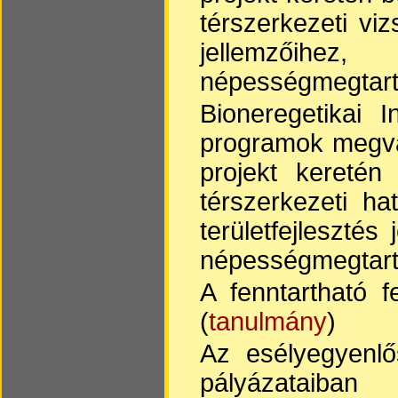
térszerkezeti viz
jellemzőihez
népességmegtart
Bioneregetikai 
programok megva
projekt keretén
térszerkezeti ha
területfejlesztés
népességmegtart
A fenntartható f
(
tanulmány
)
Az esélyegyenlő
pályázataiban