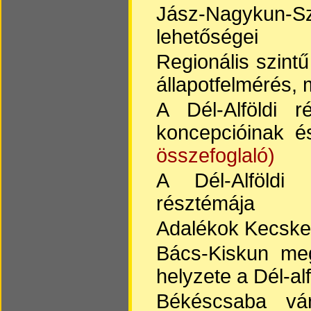
Jász-Nagykun-S
lehetőségei
Regionális szintű
állapotfelmérés, 
A Dél-Alföldi r
koncepcióinak é
összefoglaló)
A Dél-Alföldi r
résztémája
Adalékok Kecske
Bács-Kiskun meg
helyzete a Dél-alf
Békéscsaba váro