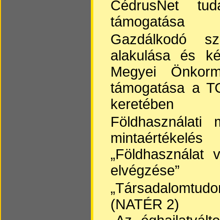
CédrusNet tudá
támogatása
Gazdálkodó sze
alakulása és ké
Megyei Önkormá
támogatása a T
keretében
Földhasználati 
mintaértékelés
„Földhasználat 
elvégzése”
„Társadalomtud
(NATÉR 2)