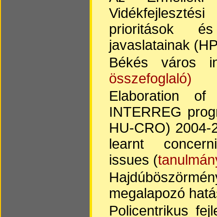
Vidékfejleszté
prioritások é
javaslatainak (H
Békés város int
összefoglaló)
Elaboration of
INTERREG prog
HU-CRO) 2004-20
learnt concer
issues (
tanulmán
Hajdúböszörmén
megalapozó hatá
Policentrikus fe