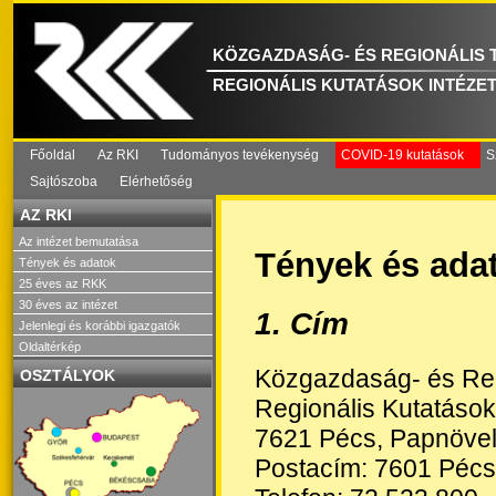
KÖZGAZDASÁG- ÉS REGIONÁLIS
REGIONÁLIS KUTATÁSOK INTÉZE
Főoldal
Az RKI
Tudományos tevékenység
COVID-19 kutatások
S
Sajtószoba
Elérhetőség
AZ RKI
Az intézet bemutatása
Tények és ada
Tények és adatok
25 éves az RKK
30 éves az intézet
1. Cím
Jelenlegi és korábbi igazgatók
Oldaltérkép
Közgazdaság- és Reg
OSZTÁLYOK
Regionális Kutatások
7621 Pécs, Papnövel
Postacím: 7601 Pécs,