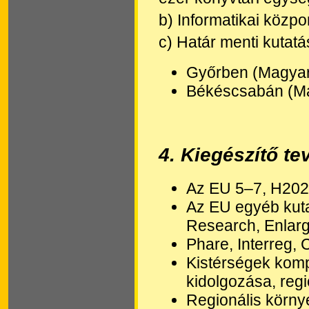
b) Informatikai közpo
c) Határ menti kutat
Győrben (Magyar
Békéscsabán (M
4
. Kiegészítő t
Az EU 5–7, H202
Az EU egyéb kuta
Research, Enlar
Phare, Interreg,
Kistérségek kompl
kidolgozása, regi
Regionális körny