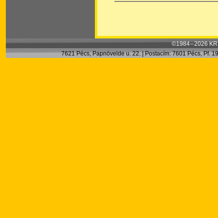
©1984 – 2026 KRT
7621 Pécs, Papnövelde u. 22. | Postacím: 7601 Pécs, Pf. 199.