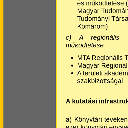
és működtetése (
Magyar Tudomány
Tudományi Társa
Komárom)
c) A regionális t
működtetése
MTA Regionális 
Magyar Regionál
A területi akadémi
szakbizottságai
A kutatási infrastru
a) Könyvtári tevéken
ezer könyvtári egység