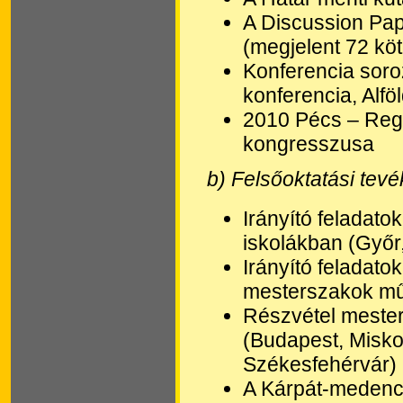
A Discussion Pap
(megjelent 72 kö
Konferencia soro
konferencia, Alf
2010 Pécs – Regi
kongresszusa
b) Felsőoktatási tev
Irányító feladato
iskolákban (Győr
Irányító feladato
mesterszakok mű
Részvétel meste
(Budapest, Misko
Székesfehérvár)
A Kárpát-medenc