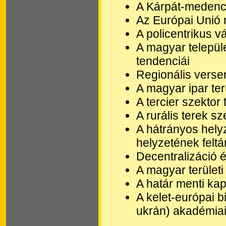
A Kárpát-medence
Az Európai Unió r
A policentrikus 
A magyar települ
tendenciái
Regionális verse
A magyar ipar te
A tercier szektor
A rurális terek sz
A hátrányos hely
helyzetének felt
Decentralizáció 
A magyar területi
A határ menti ka
A kelet-európai bi
ukrán) akadémia