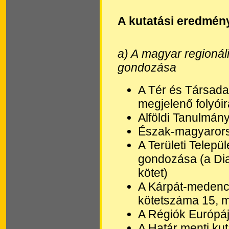
A kutatási eredmén
a) A magyar regioná
gondozása
A Tér és Társada
megjelenő folyóir
Alföldi Tanulmány
Észak-magyarorsz
A Területi Telep
gondozása (a Di
kötet)
A Kárpát-medence
kötetszáma 15, m
A Régiók Európáj
A Határ menti kut