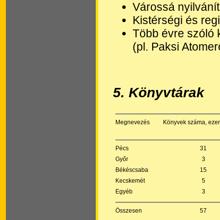
Várossá nyilvání
Kistérségi és reg
Több évre szóló 
(pl. Paksi Atome
5
. Könyvtárak
Megnevezés
Könyvek száma, ezer
Pécs
31
Győr
3
Békéscsaba
15
Kecskemét
5
Egyéb
3
Összesen
57