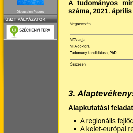
A tudományos minő
száma,
2021. április
Discussion Papers
ÚSZT PÁLYÁZATOK
Megnevezés
MTA tagja
MTA doktora
Tudomány kandidátusa, PhD
Összesen
3
. Alaptevékeny
Alapkutatási felada
A regionális fejl
A kelet-európai r