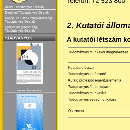
Telefon: 72 523 800
Alföldi Tudományos Osztály
Dunántúli Tudományos Osztály
Közép- és Észak-magyarországi
Tudományos Osztály
2
. Kutatói állo
Nyugat-magyarországi
Tudományos Osztály
KIADVÁNYOK
A kutatói létszám ko
Tudományos munkakör megnevezése
Kutatóprofesszor
Tudományos tanácsadó
Kutató professor emeritus/emerita
Tudományos főmunkatárs
Tér és Társadalom
Tudományos munkatárs
Tudományos segédmunkatárs
Összesen