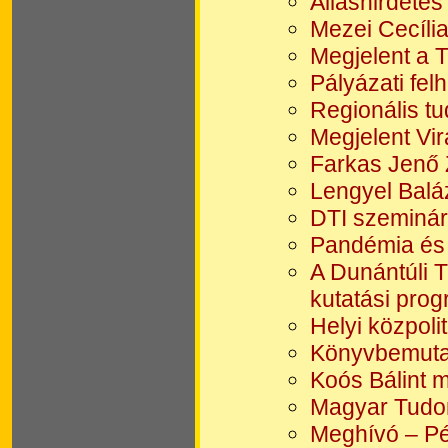
Álláshirdetés
Mezei Cecília
Megjelent a 
Pályázati fel
Regionális t
Megjelent Vi
Farkas Jenő 
Lengyel Balá
DTI szeminár
Pandémia és 
A Dunántúli 
kutatási prog
Helyi közpoli
Könyvbemutat
Koós Bálint 
Magyar Tud
Meghívó – Pé