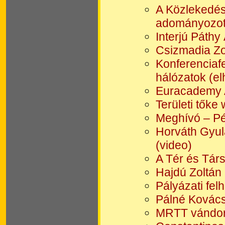
A Közlekedés
adományozot
Interjú Páth
Csizmadia Zol
Konferenciafe
hálózatok (el
Euracademy A
Területi tőke
Meghívó – Pé
Horváth Gyula
(video)
A Tér és Tár
Hajdú Zoltán 
Pályázati fel
Pálné Kovács 
MRTT vándor