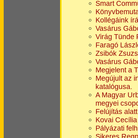
Smart Commu
Könyvbemutat
Kollégáink í
Vasárus Gábo
Virág Tünde P
Faragó Lászl
Zsibók Zsuzs
Vasárus Gábo
Megjelent a 
Megújult az i
katalógusa.
A Magyar Urb
megyei csopo
Felújítás alatt
Kovai Cecíli
Pályázati fel
Sikeres Regp