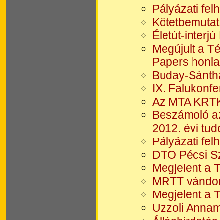
Pályázati fel
Kötetbemutató
Életút-interjú
Megújult a T
Papers honla
Buday-Sántha
IX. Falukonf
Az MTA KRTK 
Beszámoló az
2012. évi tu
Pályázati fel
DTO Pécsi Sz
Megjelent a 
MRTT vándor
Megjelent a 
Uzzoli Annam