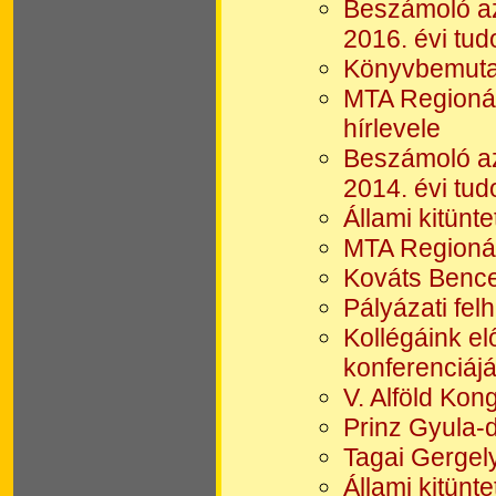
Beszámoló az
2016. évi tu
Könyvbemutat
MTA Regionál
hírlevele
Beszámoló az
2014. évi tu
Állami kitünt
MTA Regionál
Kováts Bence
Pályázati fel
Kollégáink e
konferenciáj
V. Alföld Ko
Prinz Gyula-
Tagai Gergel
Állami kitünt