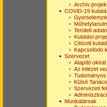
Archív projek
COVID-19 kutatá
Gyorselemzé
Műhelytanul
Területi adat
Kutatási proj
Célzott kutat
Kapcsolódó k
Szervezet
Alapító okirat
Az intézet ve
Tudományos
Külső Tanács
Szervezeti fe
Adminisztrác
Munkatársak