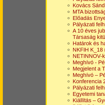
Kovács Sándo
MTA bizottsá
Előadás Enye
Pályázati fel
A 10 éves ju
Társaság kit
Határok és h
NKFIH K_18 
NETINNOV-kon
Meghívó - Pé
Megjelent a 
Meghívó – Péc
Konferencia 
Pályázati fel
Egyetemi tan
Kiállítás – Gy