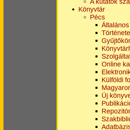
A kutatók sz
Könyvtár
Pécs
Általános
Történet
Gyűjtőkör
Könyvtárh
Szolgálta
Online k
Elektroni
Külföldi f
Magyarors
Új könyve
Publikáci
Repozitó
Szakbibli
Adatbázi