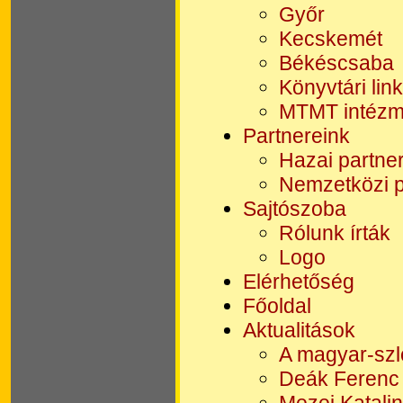
Győr
Kecskemét
Békéscsaba
Könyvtári lin
MTMT intézmé
Partnereink
Hazai partne
Nemzetközi p
Sajtószoba
Rólunk írták
Logo
Elérhetőség
Főoldal
Aktualitások
A magyar-szl
Deák Ferenc k