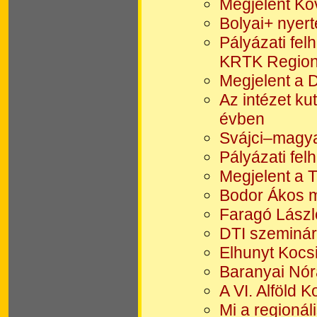
Megjelent Ko
Bolyai+ nyer
Pályázati fel
KRTK Regioná
Megjelent a D
Az intézet k
évben
Svájci–magya
Pályázati fel
Megjelent a 
Bodor Ákos m
Faragó Lászl
DTI szeminár
Elhunyt Kocsi
Baranyai Nór
A VI. Alföld 
Mi a regioná