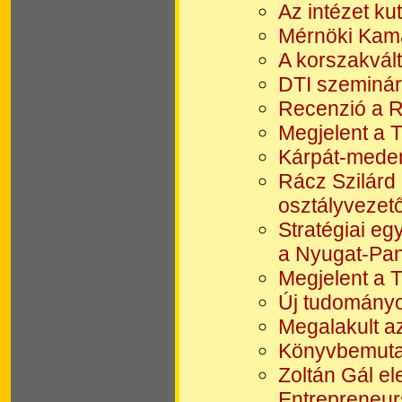
Az intézet ku
Mérnöki Kama
A korszakvált
DTI szeminári
Recenzió a R
Megjelent a 
Kárpát-meden
Rácz Szilárd
osztályvezet
Stratégiai eg
a Nyugat-Pan
Megjelent a 
Új tudományos
Megalakult a
Könyvbemutat
Zoltán Gál el
Entrepreneurs