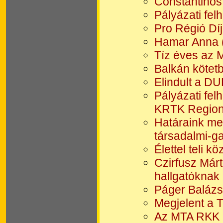
Constantinos
Pályázati fel
Pro Régió Dí
Hamar Anna 
Tíz éves az 
Balkán kötet
Elindult a D
Pályázati fel
KRTK Regioná
Határaink me
társadalmi-g
Élettel teli 
Czirfusz Már
hallgatóknak
Páger Balázs
Megjelent a 
Az MTA RKK 