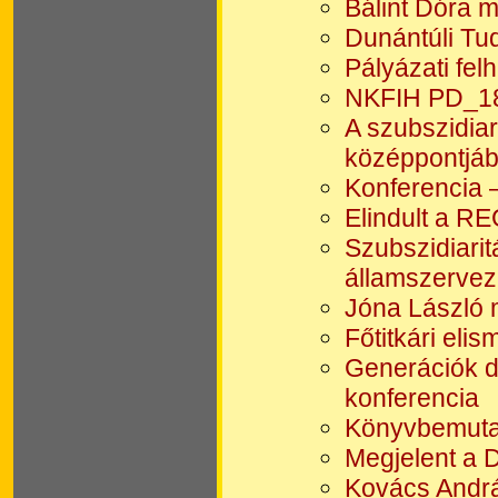
Bálint Dóra m
Dunántúli Tu
Pályázati fel
NKFIH PD_18
A szubszidiar
középpontjáb
Konferencia 
Elindult a R
Szubszidiarit
államszervez
Jóna László 
Főtitkári eli
Generációk d
konferencia
Könyvbemuta
Megjelent a D
Kovács Andrá