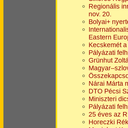
Regionális i
nov. 20.
Bolyai+ nyer
International
Eastern Euro
Kecskemét a
Pályázati fel
Grünhut Zoltá
Magyar–szlov
Összekapcsol
Nárai Márta 
DTO Pécsi Sz
Miniszteri di
Pályázati fel
25 éves az 
Horeczki Rék