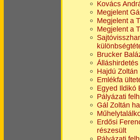
Kovács Andrá
Megjelent Gá
Megjelent a 
Megjelent a 
Sajtóvisszha
különbségtéte
Brucker Balá
Álláshirdeté
Hajdú Zoltán
Emlékfa ültet
Egyed Ildikó 
Pályázati fel
Gál Zoltán hab
Műhelytalálko
Erdősi Feren
részesült
Pályázati fel