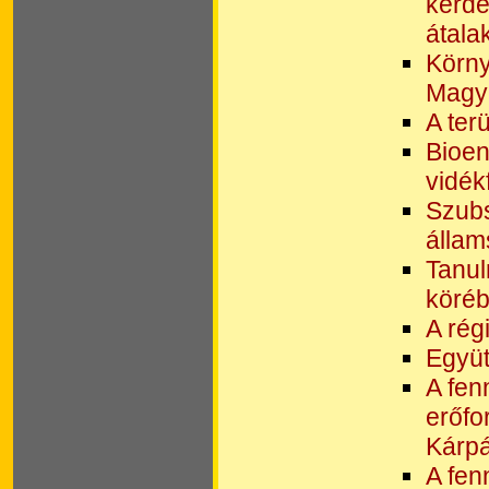
kérdé
átala
Körny
Magy
A ter
Bioen
vidék
Szubs
állam
Tanul
köréb
A rég
Együt
A fen
erőfo
Kárp
A fen