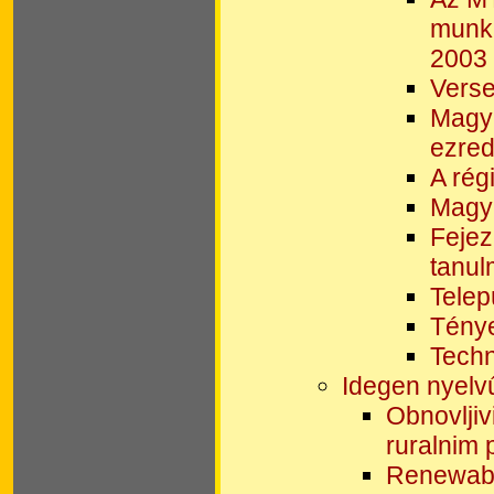
munka
2003
Verse
Magya
ezred
A rég
Magya
Fejez
tanu
Telep
Ténye
Techn
Idegen nyelv
Obnovljiv
ruralnim 
Renewable