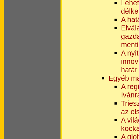
Lehet
délke
A hat
Elvál
gazda
menti
A nyi
innov
határ
Egyéb ma
A reg
Ivánr
Tries
az el
A vil
kocká
A glo