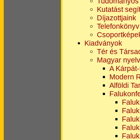
Tudományos 
Kutatást seg
Díjazottjaink
Telefonkönyv
Csoportképe
Kiadványok
Tér és Társa
Magyar nyelv
A Kárpát
Modern R
Alföldi T
Falukonfe
Faluk
Faluk
Faluk
Faluk
Faluk