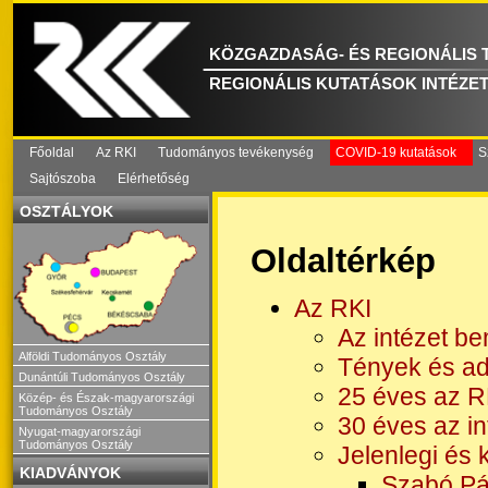
KÖZGAZDASÁG- ÉS REGIONÁLIS
REGIONÁLIS KUTATÁSOK INTÉZE
Főoldal
Az RKI
Tudományos tevékenység
COVID-19 kutatások
S
Sajtószoba
Elérhetőség
OSZTÁLYOK
Oldaltérkép
Az RKI
Az intézet b
Alföldi Tudományos Osztály
Tények és ad
Dunántúli Tudományos Osztály
25 éves az 
Közép- és Észak-magyarországi
Tudományos Osztály
30 éves az in
Nyugat-magyarországi
Tudományos Osztály
Jelenlegi és 
KIADVÁNYOK
Szabó Pá