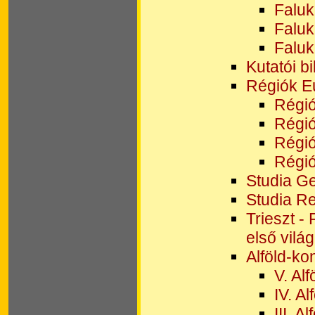
Faluk
Faluk
Faluk
Kutatói bi
Régiók E
Régió
Régió
Régió
Régió
Studia G
Studia R
Trieszt -
első vilá
Alföld-ko
V. Al
IV. A
III. 