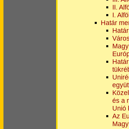
II. A
I. Al
Határ men
Határ
Város
Magya
Európ
Határ
tükré
Uniré
együ
Közel
és a 
Unió 
Az Eu
Magya