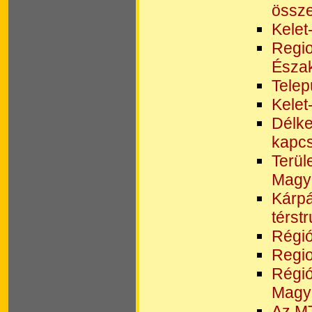
össz
Kelet
Regio
Észak
Telep
Kelet
Délke
kapcs
Terül
Magy
Kárpá
térst
Régió
Regio
Régió
Magy
Az MT