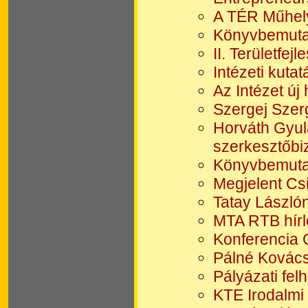
A TÉR Műhel
Könyvbemutat
II. Területfe
Intézeti kut
Az Intézet új
Szergej Szer
Horváth Gyul
szerkesztőbiz
Könyvbemutat
Megjelent Cs
Tatay Lászlón
MTA RTB hírl
Konferencia 
Pálné Kovács 
Pályázati fel
KTE Irodalmi