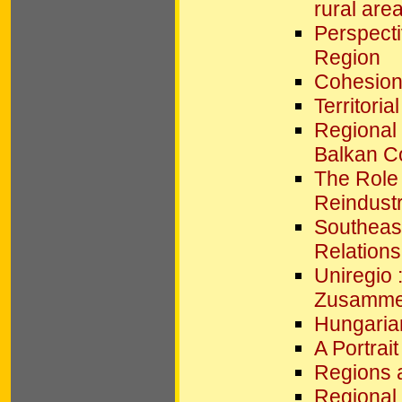
rural are
Perspect
Region
Cohesion
Territori
Regional
Balkan C
The Role 
Reindustr
Southeas
Relations
Uniregio 
Zusamme
Hungarian
A Portrai
Regions a
Regional 