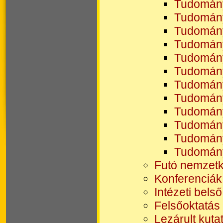
Tudomán
Tudomán
Tudomán
Tudomán
Tudomán
Tudomán
Tudomán
Tudomán
Tudomán
Tudomán
Tudomán
Tudomán
Futó nemzetkö
Konferenciák
Intézeti bels
Felsőoktatás
Lezárult kuta