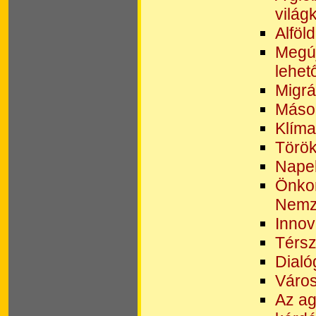
világ
Alföl
Megúj
lehet
Migrá
Másod
Klíma
Törö
Napel
Önkor
Nemze
Inno
Térsz
Dialó
Város
Az ag