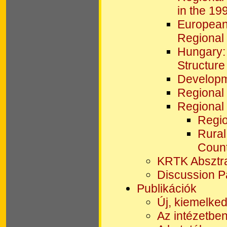
in the 19
European
Regional 
Hungary:
Structure 
Developme
Regional
Regional 
Regio
Rural
Count
KRTK Absztr
Discussion P
Publikációk
Új, kiemelked
Az intézetben