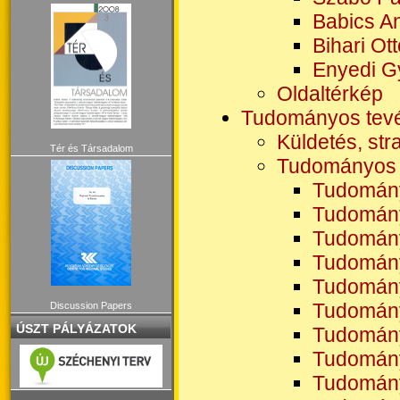
Babics A
Bihari Ot
Enyedi G
Oldaltérkép
Tudományos tev
Küldetés, str
Tér és Társadalom
Tudományos
Tudomán
Tudomán
Tudomán
Tudomán
Tudomán
Tudomán
Discussion Papers
ÚSZT PÁLYÁZATOK
Tudomán
Tudomán
Tudomán