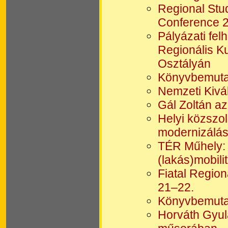
Regional Stud
Conference 
Pályázati fel
Regionális K
Osztályán
Könyvbemutat
Nemzeti Kivá
Gál Zoltán a
Helyi közszo
modernizálása
TÉR Műhely: 
(lakás)mobili
Fiatal Region
21–22.
Könyvbemuta
Horváth Gyul