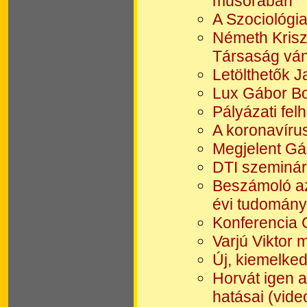
műsorában
A Szociológi
Németh Kriszt
Társaság vá
Letölthetők 
Lux Gábor Bo
Pályázati fel
A koronavírus
Megjelent Gá
DTI szeminár
Beszámoló az
évi tudomány
Konferencia C
Varjú Viktor 
Új, kiemelked
Horvát igen 
hatásai (vide