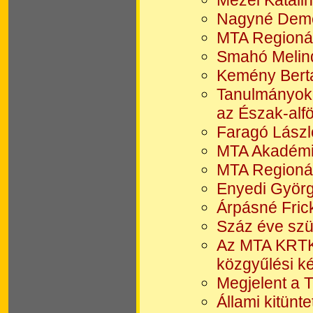
Mezei Katali
Nagyné Demet
MTA Regionáli
Smahó Melind
Kemény Bertal
Tanulmányok 
az Észak-alfö
Faragó László
MTA Akadémiai
MTA Regionáli
Enyedi György
Árpásné Fric
Száz éve szü
Az MTA KRTK 
közgyűlési ké
Megjelent a 
Állami kitünt