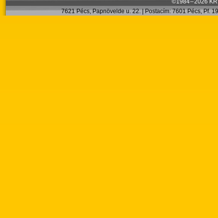
©1984 – 2026 KRT
7621 Pécs, Papnövelde u. 22. | Postacím: 7601 Pécs, Pf. 199.