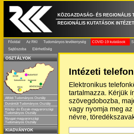
KÖZGAZDASÁG- ÉS REGIONÁLIS
REGIONÁLIS KUTATÁSOK INTÉZE
Főoldal
Az RKI
Tudományos tevékenység
COVID-19 kutatások
S
Sajtószoba
Elérhetőség
OSZTÁLYOK
Intézeti telef
Elektronikus telefon
tartalmazza. Kérjük 
Alföldi Tudományos Osztály
szövegdobozba, majd
Dunántúli Tudományos Osztály
vagy nyomja meg az 
Közép- és Észak-magyarországi
Tudományos Osztály
névre, töredékszavak
Nyugat-magyarországi
Tudományos Osztály
KIADVÁNYOK