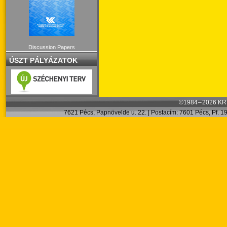
Discussion Papers
ÚSZT PÁLYÁZATOK
©1984 – 2026 KRT
7621 Pécs, Papnövelde u. 22. | Postacím: 7601 Pécs, Pf. 199.