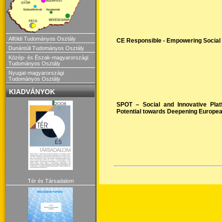
Alföldi Tudományos Osztály
CE Responsible - Empowering Social 
Dunántúli Tudományos Osztály
Közép- és Észak-magyarországi
Tudományos Osztály
Nyugat-magyarországi
Tudományos Osztály
KIADVÁNYOK
SPOT – Social and Innovative Plat
Potential towards Deepening Europea
Tér és Társadalom