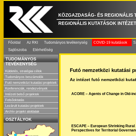
KÖZGAZDASÁG- ÉS REGIONÁLIS
REGIONÁLIS KUTATÁSOK INTÉZE
Főoldal
Az RKI
Tudományos tevékenység
COVID-19 kutatások
S
Sajtószoba
Elérhetőség
TUDOMÁNYOS
TEVÉKENYSÉG
Futó nemzetközi kutatási p
Küldetés, stratégiai célok
Tudományos beszámolók
Az intézet futó nemzetközi kutat
Futó nemzetközi kutatási projektek
Konferenciák, rendezvények
ACORE – Agents of Change in Old-ind
Intézeti belső projektek
Felsőoktatás
Lezárult kutatási projektek
Archív projekt aloldalak
OSZTÁLYOK
ESCAPE – European Shrinking Rural 
Perspectives for Territorial Governa