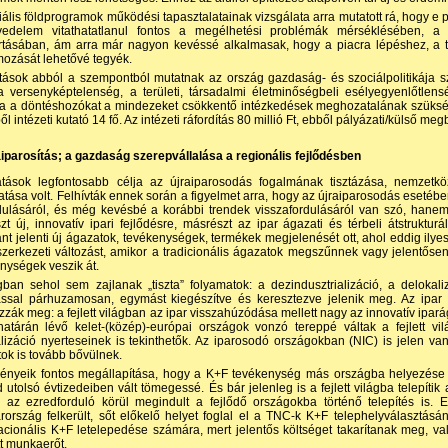
iális földprogramok működési tapasztalatainak vizsgálata arra mutatott rá, hogy e 
vedelem vitathatatlanul fontos a megélhetési problémák mérséklésében, 
rtásában, ám arra már nagyon kevéssé alkalmasak, hogy a piacra lépéshez, a ta
mozását lehetővé tegyék.
tások abból a szempontból mutatnak az ország gazdaság- és szociálpolitikája 
 versenyképtelenség, a területi, társadalmi életminőség­beli esélyegyenlőtlensé
va a döntéshozókat a mindezeket csökkentő intézkedések meghozatalának szüksé
ől intézeti kutató 14 fő. Az intézeti ráfordítás 80 millió Ft, ebből pályázati/külső megb
aiparosítás; a gazdaság szerepvállalása a regionális fejlődésben
tások legfontosabb célja az újraiparosodás fogalmának tisztázása, nemzetköz
tása volt. Felhívták ennek során a figyelmet arra, hogy az újraiparosodás eset
dulásáról, és még kevésbé a korábbi trendek visszafordulásáról van szó, hanem
zt új, innovatív ipari fejlődésre, másrészt az ipar ágazati és térbeli átstruktu
nt jelenti új ágazatok, tevékenységek, termékek megjelenését ott, ahol eddig ilyes
szerkezeti változást, amikor a tradicionális ágazatok megszűnnek vagy jelentősen
nységek veszik át.
gban sehol sem zajlanak „tiszta” folyamatok: a dezindusztrializáció, a delokali
sal párhuzamosan, egymást kiegészítve és keresztezve jelenik meg. Az ipar t
zzák meg: a fejlett világban az ipar visszahúzódása mellett nagy az innovatív iparág
határán lévő kelet-(közép)-európai országok vonzó tereppé váltak a fejlett vi
lizáció nyerteseinek is tekinthetők. Az iparosodó országokban (NIC) is jelen van a
ok is tovább bővülnek.
nyeik fontos megállapítása, hogy a K+F tevékenység más országba helyezése új 
 utolsó évtizedeiben vált tömegessé. És bár jelenleg is a fejlett világba telepíti
, az ezredforduló körül megindult a fejlődő országokba történő telepítés is
ország felkerült, sőt előkelő helyet foglal el a TNC-k K+F telephelyválasztás
acionális K+F letelepedése számára, mert jelentős költséget takarítanak meg, va
t munkaerőt.