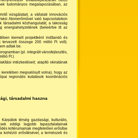
zmény­rendszer továbbfejlesztését célzó
ntések tudományos megalapozásában, az
tő vizsgálatait, a vállalati innovációs
a Paksi Atomerőművel való kapcsolatokon
k társadalmi közhangulatát, a lakosság
ág energiahelyzetének (beleértve itt az
ében kiemelt projektként indítandó és
 tervezett összege 200 millió Ft volt).
nem adtak be.
ogramban (pl. integrált városfejlesztés,
llió Ft.).
akítási intézkedéseit; alapító okiratának
m keretében megvalósult volna), hogy az
ópai regionális kutatások koordinációs
ági, társadalmi haszna
a Kárpátok térség gazdasági, kulturális,
ések eddigi legjobb tapasztalatainak
jlődés kritérumainak megfelelően erősítse
 a kohézió erősítésével, a természeti és