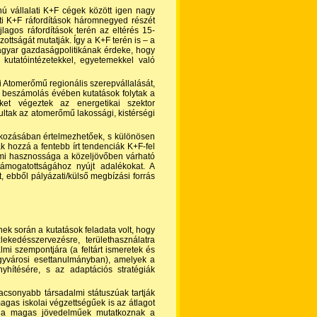
onú vállalati K+F cégek között igen nagy
ati K+F ráfordítások háromnegyed részét
lagos ráfordítások terén az eltérés 15-
ottságát mutatják. Így a K+F terén is – a
a magyar gazdaságpolitikának érdeke, hogy
 kutatóintézetekkel, egyetemekkel való
i Atomerőmű regionális szerepvállalását,
 A beszámolás évében kutatások folytak a
et végeztek az energetikai szektor
ltak az atomerőmű lakossági, kistérségi
kozásában értelmezhetőek, s különösen
 hozzá a fentebb írt tendenciák K+F-fel
lmi hasznossága a közeljövőben várható
támogatottságához nyújt adalékokat. A
Ft, ebből pályázati/külső megbízási forrás
ek során a kutatások feladata volt, hogy
ekedésszervezésre, területhasználatra
mi szempontjára (a feltárt ismeretek és
gyvárosi esettanulmányban), amelyek a
nyhítésére, s az adaptációs stratégiák
acsonyabb társadalmi státuszúak tartják
gas iskolai végzettségűek is az átlagot
nt a magas jövedelműek mutatkoznak a