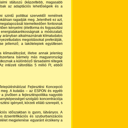
almi státuszú (képzettebb, magasabb
bbak az adaptációs lehetőségeik és a
i szintű politikai szervektől remélnek
kálisan ragadják meg. Jelentheti ez azt,
s megalapozását kiemelkedően fontosnak
etően kényelmi (életforma és fogyasztási
z energiatakarékosságnak a módozatait,
agy arányban alkalmaznának klímatudatos
rnyezettudatos megoldásokat preferálják,
e jellemző; a lakótelepiek együttesen
klímaváltozást, illetve annak jelenleg
ódszertana bármely más magyarországi
tkoznak a különböző társadalmi rétegek
z intézeti ráfordítás 5 millió Ft, ebből
lepüléshálózat Fejlesztési Koncepció
zták meg. A kutatás – az ESPON és egyéb
 a jövőben a fejlesztéspolitika nagyobb
ersenyképességet szolgáló koncentrációja
tési igényeit, körzeti ellátó szerepét, s
ciós időszakban is gyors, látványos. A
jes dzsentrifikációs és szuburbanizációs
zemlélet megjelenése egyaránt érzékeny a