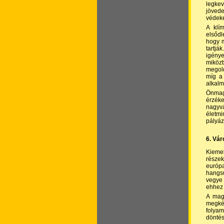
legke
jöved
védeke
A klím
elsődl
hogy m
tartjá
igénye
miközb
megold
míg a 
alkalm
Önmagá
érzék
nagyvá
életmi
pályáza
6. Vá
Kieme
részek
európa
hangsú
vegye 
ehhez 
A magy
megkés
folyam
döntés