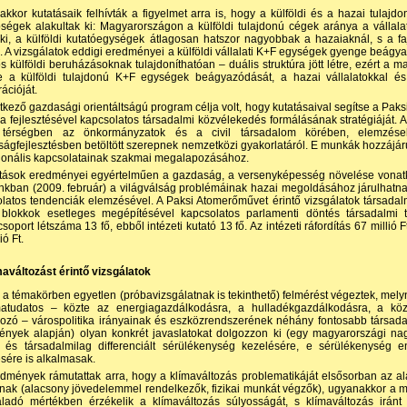
kkor kutatásaik felhívták a figyelmet arra is, hogy a külföldi és a hazai tulajd
ségek alakultak ki: Magyarországon a külföldi tulajdonú cégek aránya a vállal
 ki, a külföldi kutatóegységek átlagosan hatszor nagyobbak a hazaiaknál, s a faj
. A vizsgálatok eddigi eredményei a külföldi vállalati K+F egységek gyenge beágyaz
ős külföldi beruházásoknak tulajdonít­hatóan – duális struktúra jött létre, ezért 
e a külföldi tulajdonú K+F egységek beágyazódását, a hazai vállalatokkal és
ációját.
tkező gazdasági orientáltságú program célja volt, hogy kutatásaival segítse a Paks
e a fejlesztésével kapcsolatos társadalmi közvélekedés formálásának stratégiáját.
 térségben az önkormányzatok és a civil társadalom körében, elemzések
ágfejlesztésben betöltött szerepnek nemzetközi gyakorlatáról. E munkák hozzájáru
ionális kapcsolatainak szakmai megalapozásához.
atások eredményei egyértelműen a gazdaság, a versenyképesség növelése vonat
nkban (2009. február) a világválság problémáinak hazai megoldásához járulhatnak
latos tendenciák elemzésével. A Paksi Atomerőművet érintő vizsgálatok társada
 blokkok esetleges megépítésével kapcsolatos parlamenti döntés társadalmi 
csoport létszáma 13 fő, ebből intézeti kutató 13 fő. Az intézeti ráfordítás 67 millió 
ió Ft.
maváltozást érintő vizsgálatok
a témakörben egyetlen (próbavizsgálatnak is tekinthető) felmérést végeztek, melyn
atudatos – közte az energia­gazdál­kodásra, a hulladékgazdálkodásra, a közl
ozó – várospolitika irányainak és eszközrendszerének néhány fontosabb társadal
nyek alapján) olyan konkrét javaslatokat dolgozzon ki (egy magyarországi na
 és társadalmilag differenciált sérülékenység kezelésére, e sérülékenység e
ésére is alkalmasak.
dmények rámutattak arra, hogy a klímaváltozás problematikáját elsősorban az al
nak (alacsony jövedelemmel rendelkezők, fizikai munkát végzők), ugyanakkor a ma
ladó mértékben érzékelik a klímaváltozás súlyosságát, s klímaváltozás irá