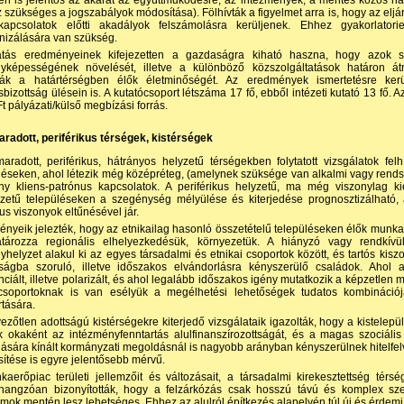
tén is jelentős az akarat az együttműködésre, az intézmények, a mentés közös 
 szükséges a jogszabályok módosítása). Fölhívták a figyelmet arra is, hogy az eljá
kapcsolatok előtti akadályok felszámolásra kerüljenek. Ehhez gyakorlatorie
izálására van szükség.
atás eredményeinek kifejezetten a gazdaságra kiható haszna, hogy azok se
nyképességének növelését, illetve a különböző közszolgáltatások határon át
ották a határtérségben élők életminőségét. Az eredmények ismertetésre ke
bizottság ülésein is. A kutatócsoport létszáma 17 fő, ebből intézeti kutató 13 fő. Az 
 Ft pályázati/külső megbízási forrás.
aradott, periférikus térségek, kistérségek
aradott, periférikus, hátrányos helyzetű térségekben folytatott vizsgálatok fe
léseken, ahol létezik még középréteg, (amelynek szüksége van alkalmi vagy rends
ny kliens-patrónus kapcsolatok. A periférikus helyzetű, ma még viszonylag ki
zetű településeken a szegénység mélyülése és kiterjedése prognosztizálható, a
us viszonyok eltűnésével jár.
nyeik jelezték, hogy az etnikailag hasonló összetételű településeken élők munk
tározza regionális elhelyezkedésük, környezetük. A hiányzó vagy rendkív
yhelyzet alakul ki az egyes társadalmi és etnikai csoportok között, és tartós kisz
ságba szoruló, illetve időszakos elvándorlásra kényszerülő családok. Ahol 
enciált, illetve polarizált, és ahol legalább időszakos igény mutatkozik a képzetle
 csoportoknak is van esélyük a megélhetési lehetőségek tudatos kombinációjá
rtására.
ezőtlen adottságú kistérségekre kiterjedő vizsgálataik igazolták, hogy a kistelep
 okaként az intézményfenntartás alulfinan­szírozott­ságát, és a magas szociális
lására kínált kormányzati megoldásnál is nagyobb arányban kényszerülnek hitelfel
sítése is egyre jelentősebb mérvű.
aerőpiac területi jellemzőit és változásait, a társadalmi kirekesztettség térség
hangzóan bizonyították, hogy a felzárkózás csak hosszú távú és komplex sze
mok mentén lesz lehetséges. Ehhez az alulról építkezés alapelvén túl új és érdemi