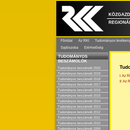
KÖZGAZD
REGIONÁL
Főoldal
Az RKI
Tudományos tevéken
Sajtószoba
Elérhetőség
TUDOMÁNYOS
BESZÁMOLÓK
Tud
Tudományos beszámoló 2020
Tudományos beszámoló 2019
I. Az 
Tudományos beszámoló 2018
II. Az
Tudományos beszámoló 2017
Tudományos beszámoló 2016
Tudományos beszámoló 2015
Tudományos beszámoló 2014
Tudományos beszámoló 2013
Tudományos beszámoló 2012
Tudományos beszámoló 2011
Tudományos beszámoló 2010
Tudományos beszámoló 2009