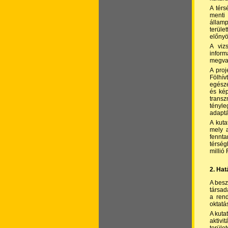
A térs
menti 
állam
terüle
előnyö
A viz
inform
megval
A proj
Fölhív
egészé
és kép
trans
tényle
adaptá
A kuta
mely a
fennta
térség
millió 
2. Hat
A besz
társad
a ren
oktatá
A kuta
aktivi