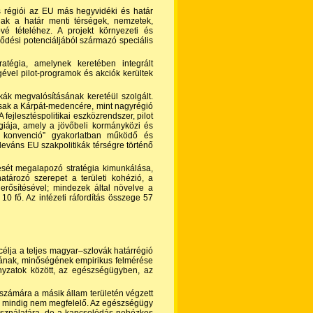
us régiói az EU más hegyvidéki és határ
anak a határ menti térségek, nemzetek,
vé tételéhez. A projekt környezeti és
ejlődési potenciáljából származó speciális
atégia, amelynek keretében integrált
égével pilot-programok és akciók kerültek
ikák megvalósításának keretéül szolgált.
e csak a Kárpát-medencére, mint nagyrégió
jlesztés­politikai eszközrendszer, pilot
égiája, amely a jövőbeli kormányközi és
tok konvenció” gyakorlatban működő és
eleváns EU szakpolitikák térségre történő
sét megalapozó stratégia kimunkálása,
atározó szerepet a területi kohézió, a
 erősítésével; mindezek által növelve a
 10 fő. Az intézeti ráfordítás összege 57
célja a teljes magyar–szlovák határrégió
ágának, minőségének empirikus felmérése
nyzatok között, az egészségügyben, az
 számára a másik állam területén végzett
még mindig nem megfelelő. Az egészségügy