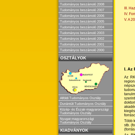
Tudományos beszámoló 2008
III. H
Tudományos beszámoló 2007
IV. Fo
Tudományos beszámoló 2006
V. A 2
Tudományos beszámoló 2005
Tudományos beszámoló 2004
Tudományos beszámoló 2003
Tudományos beszámoló 2002
Tudományos beszámoló 2001
Tudományos beszámoló 2000
OSZTÁLYOK
I. Az
Az RKK
region
népsze
tudomá
tanulm
Alföldi Tudományos Osztály
szerin
doktor
Dunántúli Tudományos Osztály
akadém
Közép- és Észak-magyarországi
kiegés
Tudományos Osztály
forrás
Nyugat-magyarországi
Több k
Tudományos Osztály
stb. (
(forrás
KIADVÁNYOK