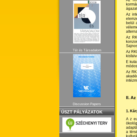
Az RKK
kormá
ágazat
Az int
elemzé
belül 
vélemé
altern
Az RK
konzor
Sajnos
Tér és Társadalom
Az RKK
kisfalv
E kuta
módosí
Az RKK
akadém
intézm
II. A
Discussion Papers
1. Ká
ÚSZT PÁLYÁZATOK
A z eu
ökoló
adaptá
a térs
kultur