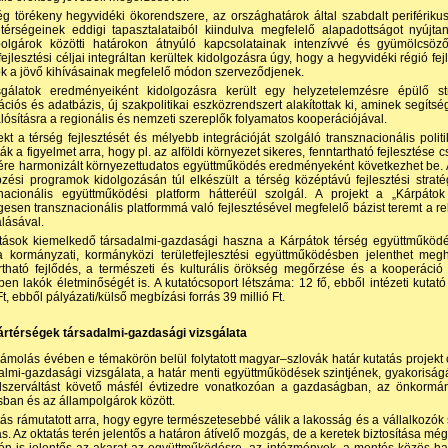
ég törékeny hegyvidéki ökorendszere, az országhatárok által szabdalt periférik
térségeinek eddigi tapasztalataiból kiindulva megfelelő alapadottságot nyújt
polgárok közötti határokon átnyúló kapcsolatainak intenzívvé és gyümölcsöző
tfejlesztési céljai integráltan kerültek kidolgozásra úgy, hogy a hegyvidéki régió f
k a jövő kihívásainak megfelelő módon szerveződjenek.
sgálatok eredményeiként kidolgozásra került egy helyzetelemzésre épülő str
ációs és adatbázis, új szakpolitikai eszközrendszert alakítottak ki, aminek segíts
ósításra a regionális és nemzeti szereplők folyamatos kooperációjával.
ekt a térség fejlesztését és mélyebb integrációját szolgáló transznacionális polit
ták a figyelmet arra, hogy pl. az alföldi környezet sikeres, fenntartható fejlesztés
re harmonizált környezettudatos együttműködés eredményeként következhet be. A fe
zési programok kidolgozásán túl elkészült a térség középtávú fejlesztési strat
z­nacionális együttműködési platform hátteréül szolgál. A projekt a „Kárpá
gesen transznacionális platformmá való fejleszté­sével megfelelő bázist teremt a r
lásával.
tások kiemelkedő társadalmi-gazdasági haszna a Kárpátok térség együttműködé
 kormányzati, kormányközi területfejlesztési együttműködésben jelenthet megh
rtható fejlődés, a természeti és kulturális örökség megőrzése és a kooperáció
ben lakók életminőségét is. A kutatócsoport létszáma: 12 fő, ebből intézeti kutató
Ft, ebből pályázati/külső megbízási forrás 39 millió Ft.
ártérségek társadalmi-gazdasági vizsgálata
ámolás évében e témakörön belül folytatott magyar–szlovák határ kutatás projekt 
almi-gazdasági vizsgálata, a határ menti együttműködések szintjének, gyakoris
dszerváltást követő másfél évtizedre vonatkozóan a gazdaságban, az önkormá
sban és az állampolgárok között.
tás rámutatott arra, hogy egyre természetesebbé válik a lakosság és a vállalkozók
tás. Az oktatás terén jelentős a határon átívelő mozgás, de a keretek biztosítása 