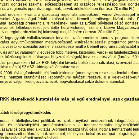
 részt kívánt venni a vidékfejlesztési, területfejlesztési, közigazgatási inté
nyzati döntések szakmai előkészítésében az országos fejlesztéspolitikai dö
i és a regionális operatív programok, tervek értékelésében (forrása: 70 millió Ft.).
ézet erősíteni kívánta a gazdaság regionális szerepkörét, versenyképességet érin
seket. A gazdaságot érintő kutatásai között kiemelt jelentőséget kívánt adni 
ama lakossági preferencia felmérésnek, mely az Erőmű bővítését célzó döntése
nyének feltérképezését jelentette helyi-kistérségi szinten, kitérve Magyar­orsz
atív energiahordozókat is) lakossági megítélésére (forrása: 20 millió Ft.).
K legnagyobb vállalkozásának tervezte az államreform operatív program keret
ciális együttműködésben megvalósítandó kistérség­fejlesztési programot (ennek
, a vezető konzorciális partner visszalépése miatt e kiemelt programra pályázatot 
 és annak valamennyi egysége több megyei, kistérségi, város- és falufejlesztési pr
ak, közösségi terek, hátrányos helyzetű térségek) tervezte a részvételt (forrása: 60 mi
tási programokon túl az RKK folytatni kívánta belső racionalizálási, szervezet-átal
tása után új SZMSZ-t kidolgozását határozta el.
 2008. évi legfontosabb céljának tekintette (amennyiben ez az akadémiai refor
iai nemzeti kutatóintézeti laboratóriumi hálózat részévé, s a kelet-közép-eur
ényévé váljon, kidolgozva az ezek megvalósítását célzó dokumentumokat.
z RKK kiemelkedő kutatási és más jellegű eredményei, azok gazdas
rpátok térségi együttműködés
rópai területfejlesztési politikák és azok irányítási rendszerének integrálását 
giai és hálózatépítési problématerületein a transznacionális együttműköd
lásával célozta meg a kutatás. A projekt hosszú távú célja, hogy a fenntartható fe
ég természeti erőforrásainak védelmét, elmélyítse belső és európai integrációját
ális örökség jövőbeli megőrzésével.