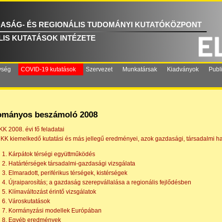
ASÁG- ÉS REGIONÁLIS TUDOMÁNYI KUTATÓKÖZPONT
IS KUTATÁSOK INTÉZETE
ység
COVID-19 kutatások
Szervezet
Munkatársak
Kiadványok
Publ
ományos beszámoló 2008
RKK 2008. évi fő feladatai
 RKK kiemelkedő kutatási és más jellegű eredményei, azok gazdasági, társadalmi h
1. Kárpátok térségi együttműködés
2. Határtérségek társadalmi-gazdasági vizsgálata
3. Elmaradott, periférikus térségek, kistérségek
4. Újraiparosítás; a gazdaság szerepvállalása a regionális fejlődésben
5. Klímaváltozást érintő vizsgálatok
6. Városkutatások
7. Kormányzási modellek Európában
8. Egyéb eredmények