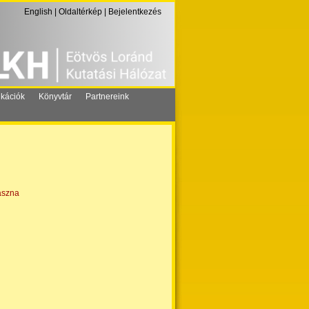
English
|
Oldaltérkép
|
Bejelentkezés
ikációk
Könyvtár
Partnereink
aszna