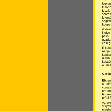
Ugyana
különb
teszik
szörös
jelent
segíts
kooper
A köve
illetv
paksi
gazdas
és reg
E kut
napjai
kapcso
újabb
kutató
48 mill
5. Klí
Ebben 
a klím
vonatk
eredmé
térben
erősít
Az ere
súlyos
megha