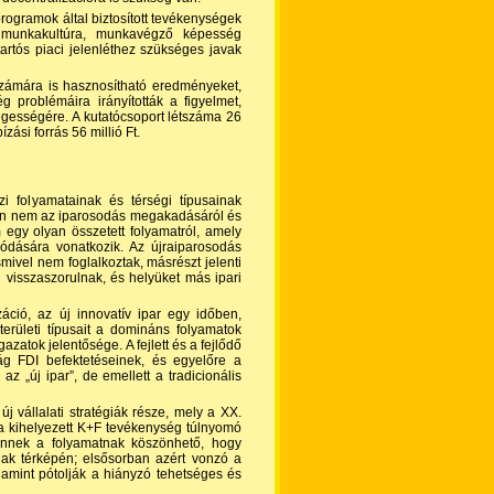
programok által biztosított tevékenységek
a munkakultúra, munkavégző képesség
rtós piaci jelenléthez szükséges javak
számára is hasznosítható eredményeket,
g problémáira irányították a figyelmet,
gességére. A kutatócsoport létszáma 26
ízási forrás 56 millió Ft.
i folyamatainak és térségi típusainak
ében nem az iparosodás megakadásáról és
 egy olyan összetett folyamatról, amely
rálódására vonatkozik. Az újraiparosodás
mivel nem foglalkoztak, másrészt jelenti
 visszaszorulnak, és helyüket más ipari
záció, az új innovatív ipar egy időben,
erületi típusait a domináns folyamatok
azatok jelentősége. A fejlett és a fejlődő
lág FDI befektetéseinek, és egyelőre a
z „új ipar”, de emellett a tradicionális
vállalati stratégiák része, mely a XX.
k a kihelyezett K+F tevékenység túlnyomó
. Ennek a folyamatnak köszönhető, hogy
ának térképén; elsősorban azért vonzó a
lamint pótolják a hiányzó tehetséges és