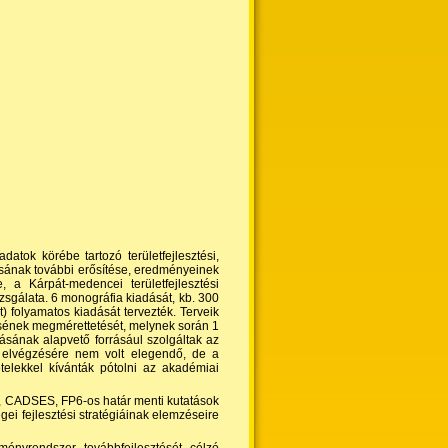
datok körébe tartozó területfejlesztési,
zisának további erősítése, eredményeinek
, a Kárpát-medencei területfejlesztési
izsgálata. 6 monográfia kiadását, kb. 300
 folyamatos kiadását tervezték. Terveik
ésének megmérettetését, melynek során 1
tásának alapvető forrásául szolgáltak az
ok elvégzésére nem volt elegendő, de a
telekkel kívánták pótolni az akadémiai
N, CADSES, FP6-os határ menti kutatások
égei fejlesztési stratégiáinak elemzéseire