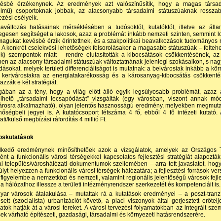
vésbé érzékenynek. Az eredmények azt valószínűsítik, hogy a magas társad
elmű) csoportoknak jobbak, az alacsonyabb társadalmi státuszúaknak rossza
zési esélyeik.
aváltozás hatásainak mérséklésében a tudósoktól, kutatóktól, illetve az állam
egesen segítséget a lakosok, azaz a problémát inkább nemzeti szinten, semmint lo
agukat kevésbé érzik érintettnek, és a szakpolitikai beavatkozások tudományo
k. A konkrét cselekvési lehetőségek felsorolásakor a magasabb státuszúak – felteh
k) szempontok miatt – rendre elutasították a kibocsátások csökkentésének, a
en az alacsony társadalmi státuszúak változtatnának jelenlegi szokásaikon, s n
ásokat, melyek területi differenciáltságot is mutatnak: a belvárosiak inkább a kö
kertvárosiakra az energiatakarékosság és a károsanyag-kibocsátás csökkentés
azzák e két stratégiát.
ban az a tény, hogy a világ előtt álló egyik legsúlyosabb problémát, azaz a 
elhető „társadalmi lecsapódását” vizsgálták (egy városban, viszont annak m
rosra alkalmazható), olyan jelentős hasznosságú eredmény, melyekben megmuta
nőségbeli jegyei is. A kutatócsoport létszáma 4 fő, ebből 4 fő intézeti kutató. A
ti/külső megbízási ráfordítás 4 millió Ft.
roskutatások
lkedő eredménynek minősíthetőek azok a vizsgálatok, amelyek az Országos Te
ént a funkcionális városi térségekkel kapcsolatos fejlesztési stratégiát alapo
i település/városhálózati dokumentumok szellemében – arra tett javaslatot, hogy
lyt helyezzen a funkcionális városi térségek hálózatára; a fejlesztési források v
figyelembe a nemzetközi és nemzeti, valamint regionális jelentőségű városok fejlesz
a hálózathoz illessze a területi intézményrendszer szerkezetét és kompetenciáit is.
ar városok átalakulása – mutattak rá a kutatások eredményei – a poszt-tranzí
ett (szocialista) urbanizációt követő, a piaci viszonyok által gerjesztett erőtel
atok hatják át a városi tereket. A városi tervezési folyamatokban az integrált s
ek várható építészeti, gazdasági, társadalmi és környezeti hatásrendszerére.