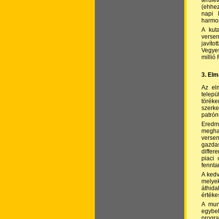
terüle
(ehhez
napi 
harmon
A kut
verse
javít
Vegyes
millió
3. Elm
Az elm
telepü
töréke
szerke
patrón
Eredmé
megha
versen
gazda
differ
piaci
fennta
A kedv
melyek
áthida
értéke
A munk
egybe
progra