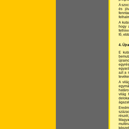
A szoc
és jö
fennta
felhal
A kuta
hogy a
felhív
fő, ebb
4. Újr
E kuta
bemuta
újrain
egyrés
egyará
azt a 
tevéke
A vilá
egymás
határo
világ 
deloka
ágazat
Eredmé
század
részét
Magyar
multin
képzet