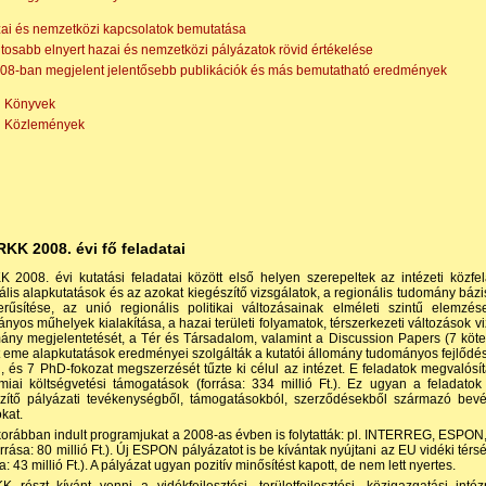
azai és nemzetközi kapcsolatok bemutatása
ntosabb elnyert hazai és nemzetközi pályázatok rövid értékelése
008-ban megjelent jelentősebb publikációk és más bemutatható eredmények
Könyvek
Közlemények
 RKK 2008. évi fő feladatai
 2008. évi kutatási feladatai között első helyen szerepeltek az intézeti közfela
ális alapkutatások és az azokat kiegészítő vizsgálatok, a regionális tudomány bá
rűsítése, az unió regionális politikai változásainak elméleti szintű elemzése
nyos műhelyek kialakítása, a hazai területi folyamatok, térszerkezeti változások v
ány megjelentetését, a Tér és Társadalom, valamint a Discussion Papers (7 kötet)
t eme alapkutatások eredményei szolgálták a kutatói állomány tudományos fejlőd
i, és 7 PhD-fokozat megszerzését tűzte ki célul az intézet. E feladatok megvalósí
iai költségvetési támogatások (forrása: 334 millió Ft.). Ez ugyan a feladat
zítő pályázati tevékenységből, támogatásokból, szerződésekből származó bevé
okat.
orábban indult programjukat a 2008-as évben is folytatták: pl. INTERREG, ESPO
forrása: 80 millió Ft.). Új ESPON pályázatot is be kívántak nyújtani az EU vidéki térs
a: 43 millió Ft.). A pályázat ugyan pozitív minősítést kapott, de nem lett nyertes.