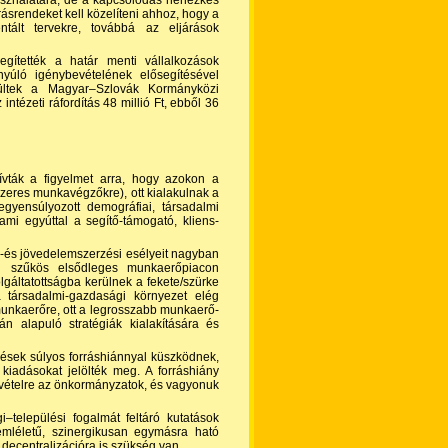
használatára, de a kapcsolódás nehézkes
rásrendeket kell közelíteni ahhoz, hogy a
ntált tervekre, továbbá az eljárások
gítették a határ menti vállalkozások
nyúló igénybevételének elősegítésével
rültek a Magyar–Szlovák Kormányközi
intézeti ráfordítás 48 millió Ft, ebből 36
lhívták a figyelmet arra, hogy azokon a
zeres munkavégzőkre), ott kialakulnak a
egyensúlyozott demográfiai, társadalmi
mi egyúttal a segítő-támogató, kliens-
a-és jövedelemszerzési esélyeit nagyban
ül szűkös elsődleges munkaerőpiacon
olgáltatottságba kerülnek a fekete/szürke
a társadalmi-gazdasági környezet elég
n munkaerőre, ott a legrosszabb munkaerő-
n alapuló stratégiák kialakítására és
ülések súlyos forráshiánnyal küszködnek,
 kiadásokat jelölték meg. A forráshiány
vételre az önkormány­zatok, és vagyonuk
i–települési fogalmát feltáró kutatások
mléletű, szinergikusan egymásra ható
 decentralizációra is szükség van.