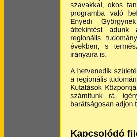
szavakkal, okos tan
programba való bek
Enyedi Györgynek 
áttekintést adunk 
regionális tudomán
években, s termész
irányaira is.
A hetvenedik születé
a regionális tudomány
Kutatások Központján
számítunk rá, igé
barátságosan adjon t
Kapcsolódó fi