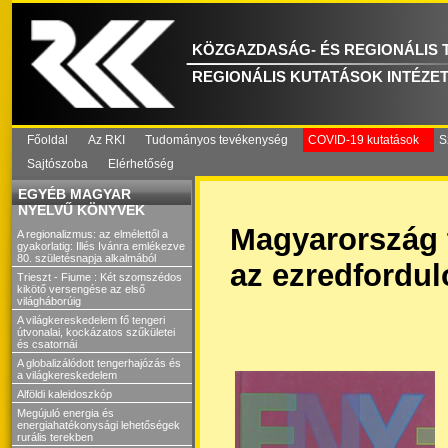
KÖZGAZDASÁG- ÉS REGIONÁLIS
REGIONÁLIS KUTATÁSOK INTÉZE
Főoldal
Az RKI
Tudományos tevékenység
COVID-19 kutatások
S
Sajtószoba
Elérhetőség
EGYÉB MAGYAR
NYELVŰ KÖNYVEK
Magyarország t
A regionalizmus: az elmélettől a
gyakorlatig: Illés Ivánra emlékezve
80. születésnapja alkalmából
az ezredfordul
Trieszt - Fiume : Két szomszédos
kikötő versengése az első
világháborúig
A világkereskedelem fő tengeri
útvonalai, kockázatos szűkületei
és csatornái
A globalizálódott tengerhajózás és
a világkereskedelem
Alföldi kaleidoszkóp
Megújuló energia és
energiahatékonysági lehetőségek
rurális terekben