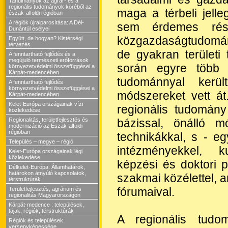
Tanulmányok az agrár- és a
regionális tudományok köréből az
maga a térbeli jell
észak-alföldi régióban
A régiók újraiparosítása: A Dél-
sem érdemes rész
Dunántúl esélyei
közgazdaságtudomány
Együtt, de hogyan? Kistérségi
tervezés
de gyakran területi 
A fenntartható fejlődés és a
megújuló természeti erőforrások
során egyre több m
környezetvédelmi összefüggései a
Kárpát-medencében
tudománnyal kerül
A fenntartható fejlődés
környezetvédelmi összefüggései a
módszereket vett á
Kárpát-medencében
Kelet-Európa országainak vízi
regionális tudomány 
közlekedése
bázissal, önálló m
Regionalitás, területfejlesztés és
modernizáció az Észak-alföldi
régióban
technikákkal, s - e
Település – megye – régió
intézményekkel, ku
Kelet-Európa országainak légi
közlekedése
képzési és doktori 
Délkelet-Európa: Államhatárok,
határokon átnyúló kapcsolatok,
szakmai közélettel, 
térstruktúrák
fórumaival.
Területfejlesztés, agrárium és
regionalitás Magyarországon
Kárpát-medence : települések,
tájak, régiók, térstruktúrák
A regionális tud
Régiók és települések
versenyképessége