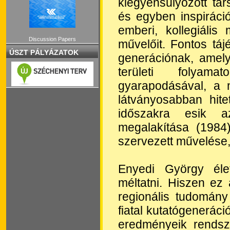
kiegyensúlyozott tá
és egyben inspirác
emberi, kollegiális
Discussion Papers
művelőit. Fontos táj
ÚSZT PÁLYÁZATOK
generációnak, amel
területi folyama
gyarapodásával, a
látványosabban hite
időszakra esik a
megalakítása (1984
szervezett művelése,
Enyedi György éle
méltatni. Hiszen ez
regionális tudomán
fiatal kutatógeneráci
eredményeik rendsze