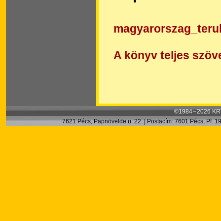
magyarorszag_terul
A könyv teljes szöv
©1984 – 2026 KRT
7621 Pécs, Papnövelde u. 22. | Postacím: 7601 Pécs, Pf. 199.