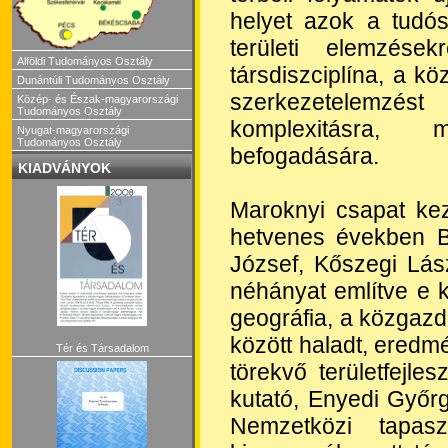
helyet azok a tudós
területi elemzése
Alföldi Tudományos Osztály
társdiszciplína, a k
Dunántúli Tudományos Osztály
szerkezetelemzést 
Közép- és Észak-magyarországi
Tudományos Osztály
komplexitásra, 
Nyugat-magyarországi
Tudományos Osztály
befogadására.
KIADVÁNYOK
Maroknyi csapat ke
hetvenes években Ba
József, Kőszegi Lász
néhányat említve e 
geográfia, a közgazda
között haladt, eredm
Tér és Társadalom
törekvő területfejle
kutató, Enyedi Győr
Nemzetközi tapasz