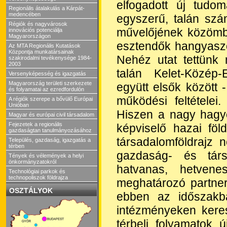
elfogadott új tudom
Regionális átalakulás a Kárpát-
medencében
egyszerű, talán szá
Régiók és nagyvárosok
művelőjének közömb
innovációs potenciálja
Magyarországon
esztendők hangyaszo
Az MTA Regionális Kutatások
Központja munkatársainak
Nehéz utat tettünk
szakirodalmi tevékenysége 1984-
2003
talán Kelet-Közép-
Versenyképesség és igazgatás
Magyarország területi szerkezete
együtt elsők között 
és folyamatai az ezredfordulón
működési feltétele
A régiók szerepe a bővülő Európai
Unióban
Hiszen a nagy hagy
Magyar és európai civil társadalom
Fejezetek a regionális
képviselő hazai fö
gazdaságtan tanulmányozásához
társadalomföldrajz 
Település, gazdaság, igazgatás a
térben
gazdaság- és társ
Tények és vélemények a helyi
önkormányzatokról
hatvanas, hetvene
Technológiai parkok és
technopoliszok földrajza
meghatározó partnere
OSZTÁLYOK
ebben az időszakba
intézményeken keres
térbeli folyamatok ú