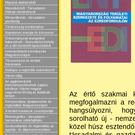
Migráció alulnézetből
Másodkézből : Társadalom-
földrajzi tanulmányok
Klímaváltozás - társadalom -
gazdaság
Törökország közlekedése
Napelemes energia és környezet
Önkormányzati energetikai
fejlesztések : Nemzetközi körkép
és a dél-dunántúli tapasztalatok
Innovációbarát kormányzás
Magyarországon
Térszerkezet és területi
folyamatok
Dialógus a regionális tudományról
Városi világ
Az agglomerációk
intézményesítésének sajátos
kérdései. Három magyar
Az értő szakmai 
nagyvárosi térség az átalakuló
térben
megfogalmazni a re
Környezetipar, újraiparosítás és
regionalitás Magyarországon
hangsúlyozni, ho
A területi kutatások csomópontjai
sorolható új - nemz
Bioenergetika – társadalom –
harmonikus vidékfejlődés
közel húsz esztendős
Szubszidiaritás és regionalitás az
egyház- és államszervezetben
társadalmi és gazda