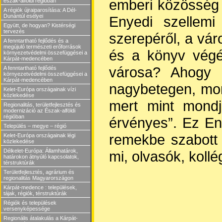
emberi közösség é
észak-alföldi régióban
A régiók újraiparosítása: A Dél-
Dunántúl esélyei
Enyedi szellemi 
Együtt, de hogyan? Kistérségi
tervezés
szerepéről, a vár
A fenntartható fejlődés és a
megújuló természeti erőforrások
és a könyv végén
környezetvédelmi összefüggései a
Kárpát-medencében
városa? Ahogy a
A fenntartható fejlődés
környezetvédelmi összefüggései a
Kárpát-medencében
nagybetegen, mon
Kelet-Európa országainak vízi
közlekedése
mert mint mondj
Regionalitás, területfejlesztés és
modernizáció az Észak-alföldi
régióban
érvényes”. Ez En
Település – megye – régió
remekbe szabott 
Kelet-Európa országainak légi
közlekedése
Délkelet-Európa: Államhatárok,
mi, olvasók, kollé
határokon átnyúló kapcsolatok,
térstruktúrák
Területfejlesztés, agrárium és
regionalitás Magyarországon
Kárpát-medence : települések,
tájak, régiók, térstruktúrák
Régiók és települések
versenyképessége
Regionális átalakulás a Kárpát-