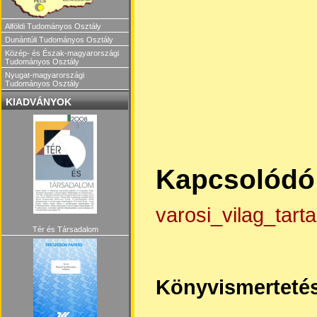
Alföldi Tudományos Osztály
Dunántúli Tudományos Osztály
Közép- és Észak-magyarországi
Tudományos Osztály
Nyugat-magyarországi
Tudományos Osztály
KIADVÁNYOK
Kapcsolódó 
varosi_vilag_tart
Tér és Társadalom
Könyvismerteté