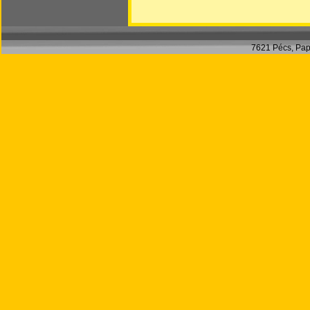
7621 Pécs, Papnö