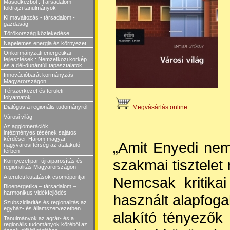
Másodkézből : Társadalom-
földrajzi tanulmányok
Klímaváltozás - társadalom -
gazdaság
Törökország közlekedése
Napelemes energia és környezet
Önkormányzati energetikai
fejlesztések : Nemzetközi körkép
és a dél-dunántúli tapasztalatok
Innovációbarát kormányzás
Magyarországon
Térszerkezet és területi
folyamatok
Megvásárlás online
Dialógus a regionális tudományról
Városi világ
Az agglomerációk
intézményesítésének sajátos
kérdései. Három magyar
„Amit Enyedi nem 
nagyvárosi térség az átalakuló
térben
szakmai tisztelet
Környezetipar, újraiparosítás és
regionalitás Magyarországon
A területi kutatások csomópontjai
Nemcsak kritikai
Bioenergetika – társadalom –
harmonikus vidékfejlődés
használt alapfoga
Szubszidiaritás és regionalitás az
egyház- és államszervezetben
alakító tényezők
Tanulmányok az agrár- és a
regionális tudományok köréből az