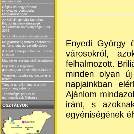
medencében
Régiók és nagyvárosok
innovációs potenciálja
Magyarországon
Az MTA Regionális Kutatások
Központja munkatársainak
szakirodalmi tevékenysége 1984-
2003
Versenyképesség és igazgatás
Enyedi György ö
Magyarország területi szerkezete
és folyamatai az ezredfordulón
városokról, az
A régiók szerepe a bővülő Európai
Unióban
felhalmozott. Br
Magyar és európai civil társadalom
Fejezetek a regionális
gazdaságtan tanulmányozásához
minden olyan új
Település, gazdaság, igazgatás a
térben
napjainkban elé
Tények és vélemények a helyi
önkormányzatokról
Ajánlom mindazok
Technológiai parkok és
technopoliszok földrajza
iránt, s azokna
OSZTÁLYOK
egyéniségének él