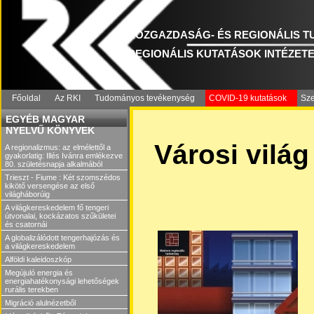
KÖZGAZDASÁG- ÉS REGIONÁLIS 
REGIONÁLIS KUTATÁSOK INTÉZET
Főoldal
Az RKI
Tudományos tevékenység
COVID-19 kutatások
Sze
EGYÉB MAGYAR
NYELVŰ KÖNYVEK
Városi világ
A regionalizmus: az elmélettől a
gyakorlatig: Illés Ivánra emlékezve
80. születésnapja alkalmából
Trieszt - Fiume : Két szomszédos
kikötő versengése az első
világháborúig
A világkereskedelem fő tengeri
útvonalai, kockázatos szűkületei
és csatornái
A globalizálódott tengerhajózás és
a világkereskedelem
Alföldi kaleidoszkóp
Megújuló energia és
energiahatékonysági lehetőségek
rurális terekben
Migráció alulnézetből