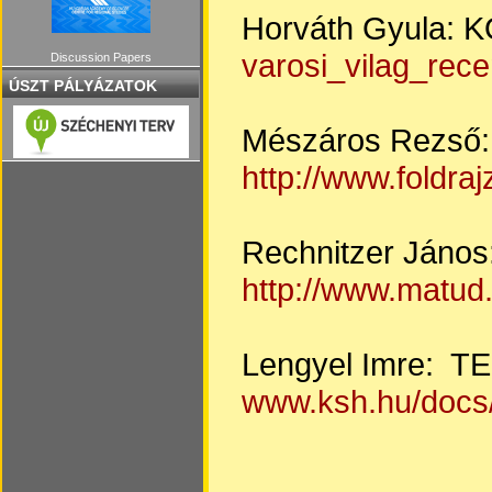
Horváth Gyula: 
varosi_vilag_rec
Discussion Papers
ÚSZT PÁLYÁZATOK
Mészáros Rezső
http://www.foldr
Rechnitzer Ján
http://www.matud.
Lengyel Imre: TE
www.ksh.hu/docs/h