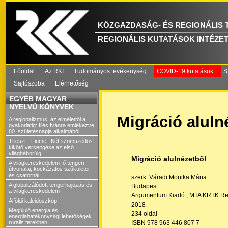
KÖZGAZDASÁG- ÉS REGIONÁLIS
REGIONÁLIS KUTATÁSOK INTÉZE
Főoldal
Az RKI
Tudományos tevékenység
COVID-19 kutatások
S
Sajtószoba
Elérhetőség
EGYÉB MAGYAR
NYELVŰ KÖNYVEK
Migráció aluln
A regionalizmus: az elmélettől a
gyakorlatig: Illés Ivánra emlékezve
80. születésnapja alkalmából
Trieszt - Fiume : Két szomszédos
kikötő versengése az első
világháborúig
Migráció alulnézetből
A világkereskedelem fő tengeri
útvonalai, kockázatos szűkületei
és csatornái
szerk. Váradi Monika Mária
A globalizálódott tengerhajózás és
Budapest
a világkereskedelem
Argumentum Kiadó ;
MTA KRTK Reg
Alföldi kaleidoszkóp
2018
Megújuló energia és
234 oldal
energiahatékonysági lehetőségek
ISBN 978 963 446 807 7
rurális terekben