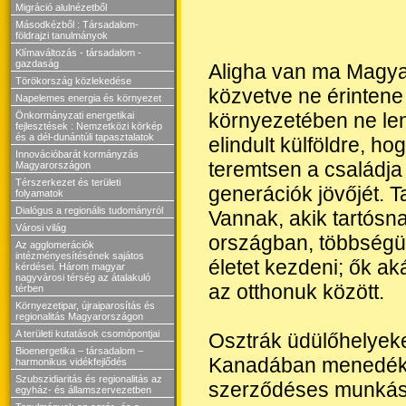
Migráció alulnézetből
Másodkézből : Társadalom-
földrajzi tanulmányok
Klímaváltozás - társadalom -
gazdaság
Aligha van ma Magya
Törökország közlekedése
közvetve ne érintene
Napelemes energia és környezet
környezetében ne len
Önkormányzati energetikai
fejlesztések : Nemzetközi körkép
és a dél-dunántúli tapasztalatok
elindult külföldre, h
Innovációbarát kormányzás
teremtsen a családj
Magyarországon
Térszerkezet és területi
generációk jövőjét. 
folyamatok
Dialógus a regionális tudományról
Vannak, akik tartósn
Városi világ
országban, többségü
Az agglomerációk
intézményesítésének sajátos
életet kezdeni; ők a
kérdései. Három magyar
nagyvárosi térség az átalakuló
az otthonuk között.
térben
Környezetipar, újraiparosítás és
regionalitás Magyarországon
A területi kutatások csomópontjai
Osztrák üdülőhelyeke
Bioenergetika – társadalom –
Kanadában menedékjo
harmonikus vidékfejlődés
Szubszidiaritás és regionalitás az
szerződéses munkásk
egyház- és államszervezetben