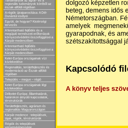
Tanulmányok az agrár- és a
dolgozó képzetlen r
regionális tudományok köréből az
észak-alföldi régióban
beteg, demens idős 
A régiók újraiparosítása: A Dél-
Németországban. Férf
Dunántúl esélyei
Együtt, de hogyan? Kistérségi
amelyek megmeneküln
tervezés
A fenntartható fejlődés és a
gyarapodnak, és ame
megújuló természeti erőforrások
környezetvédelmi összefüggései a
szétszakítottsággal 
Kárpát-medencében
A fenntartható fejlődés
környezetvédelmi összefüggései a
Kárpát-medencében
Kelet-Európa országainak vízi
közlekedése
Kapcsolódó fi
Regionalitás, területfejlesztés és
modernizáció az Észak-alföldi
régióban
Település – megye – régió
Kelet-Európa országainak légi
A könyv teljes szöv
közlekedése
Délkelet-Európa: Államhatárok,
határokon átnyúló kapcsolatok,
térstruktúrák
Területfejlesztés, agrárium és
regionalitás Magyarországon
Kárpát-medence : települések,
tájak, régiók, térstruktúrák
Régiók és települések
versenyképessége