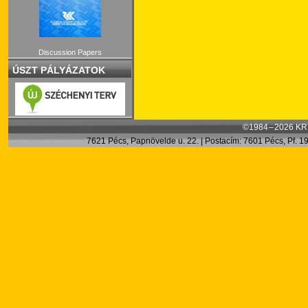
Discussion Papers
ÚSZT PÁLYÁZATOK
©1984 – 2026 KRT
7621 Pécs, Papnövelde u. 22. | Postacím: 7601 Pécs, Pf. 199.