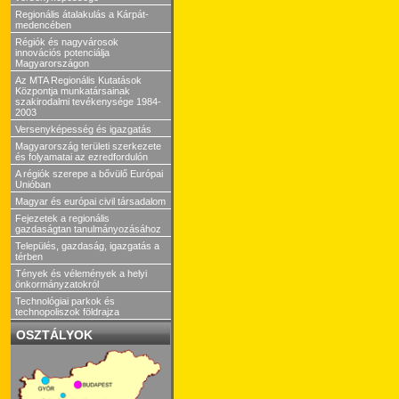
Regionális átalakulás a Kárpát-
medencében
Régiók és nagyvárosok
innovációs potenciálja
Magyarországon
Az MTA Regionális Kutatások
Központja munkatársainak
szakirodalmi tevékenysége 1984-
2003
Versenyképesség és igazgatás
Magyarország területi szerkezete
és folyamatai az ezredfordulón
A régiók szerepe a bővülő Európai
Unióban
Magyar és európai civil társadalom
Fejezetek a regionális
gazdaságtan tanulmányozásához
Település, gazdaság, igazgatás a
térben
Tények és vélemények a helyi
önkormányzatokról
Technológiai parkok és
technopoliszok földrajza
OSZTÁLYOK