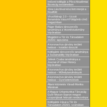
Intézeti kollégák a Pécsi Akadémiai
Bizottság testületeiben
Jóna Lászlóval készített interjút a
Kisalföld
Vírusföldrajz 2.0 – Uzzoli
Annamária írása A Földgömb című
magazinban
Páger Balázs társszerzős
tanulmánya a Vezetéstudomány
folyóiratban
Megjelent a Tér és Társadalom
2020/2. lapszáma
A koronavírus-járvány területi
hatásai – kutatási dosszié
Kollégáink társszerzős tanulmánya
a Sustainability folyóiratban
Jelinek Csaba tanulmánya a
Journal of Urban History
folyóiratban
A koronavírus-járvány területi
hatásai – Műhelytanulmányok
A koronavírus-járvány területi
hatásai – Gyorselemzések
Állami kitüntetés Váradi Monika
Máriának
A Magyar Urbanisztikai Társaság
Győr-Moson-Sopron megyei
csoportjának februári rendezvénye
Kollégáink írásai a Tér és
Társadalom 2020/1. számában