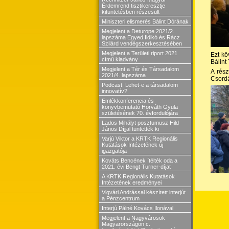
Érdemrend tisztikeresztje
kitüntetésben részesült
Miniszteri elismerés Bálint Dórának
Megjelent a Deturope 2021/2.
lapszáma Egyed Ildikó és Rácz
Szilárd vendégszerkesztésében
Megjelent a Területi riport 2021
Ezt kö
című kiadvány
Bálint
Megjelent a Tér és Társadalom
A rész
2021/4. lapszáma
Csordá
Podcast: Lehet-e a társadalom
innovatív?
Emlékkonferencia és
könyvbemutató Horváth Gyula
születésének 70. évfordulójára
Lados Mihályt posztumusz Hild
János Díjjal tüntették ki
Varjú Viktor a KRTK Regionális
Kutatások Intézetének új
igazgatója
Kováts Bencének ítélték oda a
2021. évi Bengt Turner-díjat
A KRTK Regionális Kutatások
Intézetének eredményei
Vigvári Andrással készített interjút
a Pénzcentrum
Interjú Pálné Kovács Ilonával
Megjelent a Nagyvárosok
Magyarországon c.