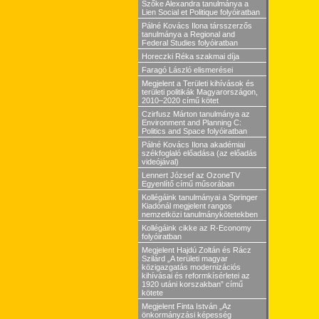
Szőke Alexandra tanulmánya a
Lien Social et Politique folyóiratban
Pálné Kovács Ilona társszerzős
tanulmánya a Regional and
Federal Studies folyóiratban
Horeczki Réka szakmai díja
Faragó László elismerései
Megjelent a Területi kihívások és
területi politikák Magyarországon,
2010–2020 című kötet
Czirfusz Márton tanulmánya az
Environment and Planning C:
Politics and Space folyóiratban
Pálné Kovács Ilona akadémiai
székfoglaló előadása (az előadás
videójával)
Lennert József az OzoneTV
Egyenlítő című műsorában
Kollégáink tanulmányai a Springer
Kiadónál megjelent rangos
nemzetközi tanulmánykötetekben
Kollégáink cikke az R-Economy
folyóiratban
Megjelent Hajdú Zoltán és Rácz
Szilárd „A területi magyar
közigazgatás modernizációs
kihívásai és reformkísérletei az
1920 utáni korszakban” című
kötete
Megjelent Finta István „Az
önkormányzási képesség