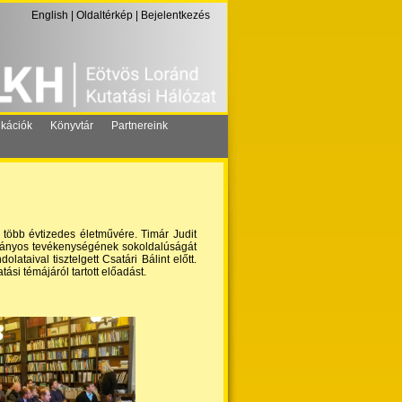
English
|
Oldaltérkép
|
Bejelentkezés
ikációk
Könyvtár
Partnereink
 több évtizedes életművére. Timár Judit
dományos tevékenységének sokoldalúságát
taival tisztelgett Csatári Bálint előtt.
si témájáról tartott előadást.