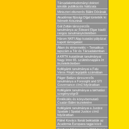
Társadalomtudományi doktori
iskolák publikációs hálózata
Miniszteri elismerés Bálint Dórának
Akadémiai Ifjúsági Díjjal tüntették ki
Németh Krisztinát
Gál Zoltán társszerzős
tanulmánya az Edward Elgar kiadó
rangos tanulmánykötetében
Három NKFI Alap kutatási pályázat
kapott támogatást
Állam és tértermelés – Tematikus
lapszám a Tér és Társadalomban
A KRTK kutatóinak tanulmányai
Nagy Imre 65. születésnapjára írt
tiszteletkötetben
Kollégáink tanulmányai a Falu
Város Régió legújabb számában
Páger Balázs társszerzős
tanulmánya a Foresight and STI
Governance című folyóiratban
Kollégáink tanulmányai a lakhatási
szegénységről
Emlékülés és könyvbemutató
Csatári Bálint tiszteletére
Kollégáink tanulmányai a Justice
Spatiale | Spatial Justice című
folyóiratban
Pálné Kovács Ilonát beiktatták az
Academia Europaea tagjai közé