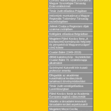
Czirfusz Márton kapta 2019-ben a
Magyar Szociológiai Társaság
Erdei emlékérmét
Timár Judit előadása Prágában
Intézetünk munkatársai a Magyar
Regionális Tudományi Társaság
vezetőségében
Jelinek Csaba a Regiostars díjak
szakmai zsűrijében
Kollégáink előadásai Belgrádban
Megjelent Pálné Kovács Ilona „A
középszintű kormányzás helyzete
és perspektívái Magyarországon”
című kötete
Csatári Bálint (1949–2019)
Alföldi kaleidoszkóp - tiszteletkötet
Csatári Bálint 70. születésnapja
alkalmából
Szörényiné Kukorelli Irén kutató
professor emerita
Elfogadták az akadémiai
kutatóhálózat leválasztását
tartalmazó törvénymódosítást
Timár Judit vendégelőadása
Luxembourgban
Pálné Kovács Ilonát az Academia
Europaea tagjává választották
Vitaülés a társadalmi innováció
társadalmi-területi aspektusairól
Megjelent Mezei Cecília