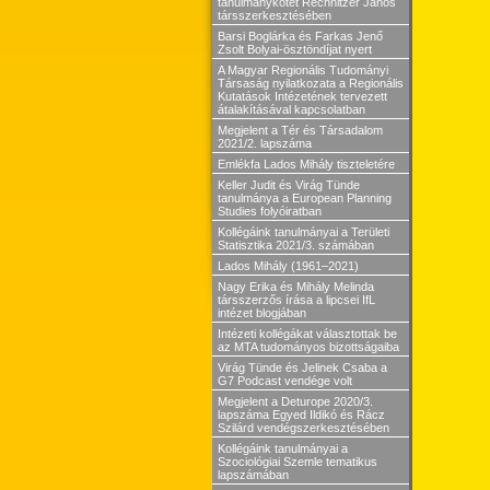
tanulmánykötet Rechnitzer János
társszerkesztésében
Barsi Boglárka és Farkas Jenő
Zsolt Bolyai-ösztöndíjat nyert
A Magyar Regionális Tudományi
Társaság nyilatkozata a Regionális
Kutatások Intézetének tervezett
átalakításával kapcsolatban
Megjelent a Tér és Társadalom
2021/2. lapszáma
Emlékfa Lados Mihály tiszteletére
Keller Judit és Virág Tünde
tanulmánya a European Planning
Studies folyóiratban
Kollégáink tanulmányai a Területi
Statisztika 2021/3. számában
Lados Mihály (1961–2021)
Nagy Erika és Mihály Melinda
társszerzős írása a lipcsei IfL
intézet blogjában
Intézeti kollégákat választottak be
az MTA tudományos bizottságaiba
Virág Tünde és Jelinek Csaba a
G7 Podcast vendége volt
Megjelent a Deturope 2020/3.
lapszáma Egyed Ildikó és Rácz
Szilárd vendégszerkesztésében
Kollégáink tanulmányai a
Szociológiai Szemle tematikus
lapszámában