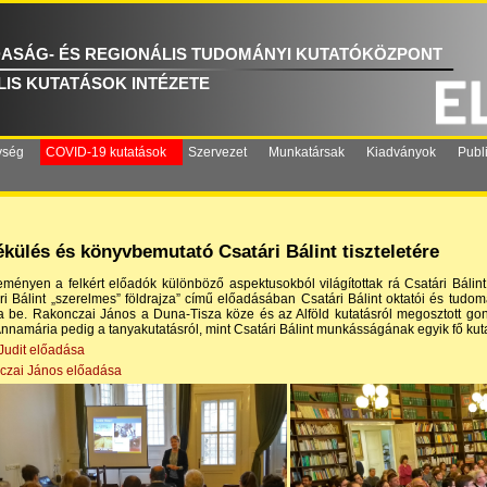
ASÁG- ÉS REGIONÁLIS TUDOMÁNYI KUTATÓKÖZPONT
IS KUTATÁSOK INTÉZETE
ység
COVID-19 kutatások
Szervezet
Munkatársak
Kiadványok
Publ
külés és könyvbemutató Csatári Bálint tiszteletére
ményen a felkért előadók különböző aspektusokból világítottak rá Csatári Bálint
ri Bálint „szerelmes” földrajza” című előadásában Csatári Bálint oktatói és tu
a be. Rakonczai János a Duna-Tisza köze és az Alföld kutatásról megosztott gondola
nnamária pedig a tanyakutatásról, mint Csatári Bálint munkásságának egyik fő kutatá
Judit előadása
czai János előadása