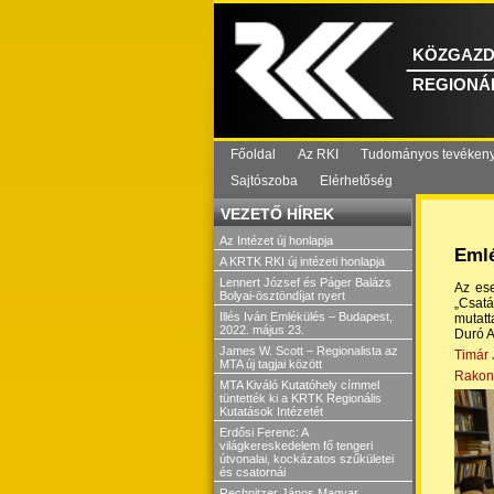
KÖZGAZD
REGIONÁL
Főoldal
Az RKI
Tudományos tevéken
Sajtószoba
Elérhetőség
VEZETŐ HÍREK
Az Intézet új honlapja
Emlé
A KRTK RKI új intézeti honlapja
Lennert József és Páger Balázs
Az ese
Bolyai-ösztöndíjat nyert
„Csatá
Illés Iván Emlékülés – Budapest,
mutatt
2022. május 23.
Duró A
James W. Scott – Regionalista az
Timár 
MTA új tagjai között
Rakon
MTA Kiváló Kutatóhely címmel
tüntették ki a KRTK Regionális
Kutatások Intézetét
Erdősi Ferenc: A
világkereskedelem fő tengeri
útvonalai, kockázatos szűkületei
és csatornái
Rechnitzer János Magyar