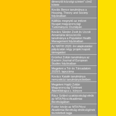
dimenziói községi szinten” című
kötete
Kováts Bence tanulmánya a
Housing, Theory and Society
folyóiratban
Kiállítás megnyitó az intézet
Nyugat-magyarországi
Tudományos Osztályán
Kovács Sándor Zsolt és Uzzoli
Annamária társszerzős
tanulmánya a Population Health
Management folyóiratban
Az NKFIH 2020. évi alapkutatási
pályázatán négy projekt kapott
támogatást
Grünhut Zoltán tanulmánya az
Eastern Journal of European
Studies folyóiratban
Megjelent a Tér és Társadalom
2020/3. lapszáma
Kovács Katalin tanulmánya
nemzetközi tanulmánykötetben
Megjelent Hajdú Zoltán
Magyarország Történeti
Államföldrajza c. könyve
Rácz Szilárd szakbizottsági elnök
az MTA Pécsi Akadémiai
Bizottságában
Fodor István az MTA Pécsi
Akadémiai Bizottság elnökségének
tiszteletbeli tagja