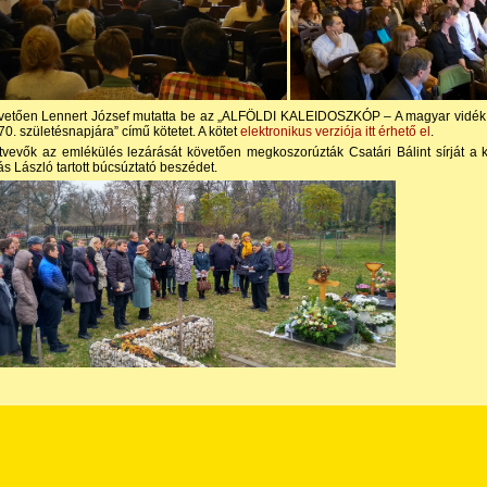
vetően Lennert József mutatta be az „ALFÖLDI KALEIDOSZKÓP – A magyar vidék a 
 70. születésnapjára” című kötetet. A kötet
elektronikus verziója itt érhető el
.
tvevők az emlékülés lezárását követően megkoszorúzták Csatári Bálint sírját a
s László tartott búcsúztató beszédet.