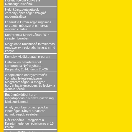
Horváth Gyula könyve a
Routledge Kiadónál
Helyi közszolgáltatások
versenyképességet szolgáló
modernizálása
Lezárult a Dráva-régió rugalmas
tervezési módszerei c. horvát–
magyar kutatás
Konferencia Moszkvában 2014
szeptemberében
Megjelent a Különböző fotovillamos
rendszerek regionális hatásai című
könyv
Komplex vidékkutatási program
Határok és határtérségek
konferencia Nyíregyháza–
Kárpátalja, 2014. június 25–26.
A napelemes energiatermelés
komplex feltételrendszere
Magyarországon, a magyar–
horvát határtérségben, és leckék a
globális térből
Együttműködési keret-
megállapodás a Nemzetgazdasági
Minisztériummal
A helyi munkaerő-piaci politika
lehetséges irányai a határon
átnyúló régiók esetében
Dél-Pannónia – Megjelent a
Kárpát-medence régiói sorozat 13.
kötete