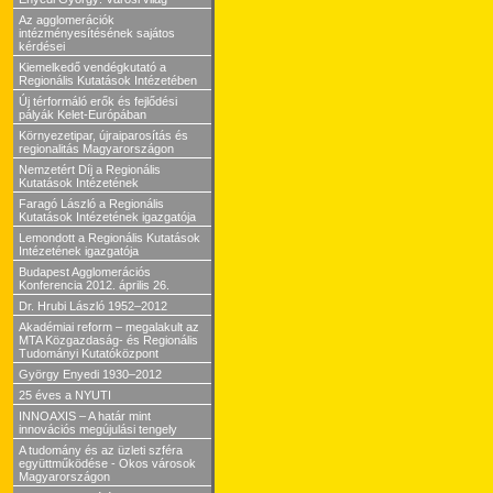
Az agglomerációk
intézményesítésének sajátos
kérdései
Kiemelkedő vendégkutató a
Regionális Kutatások Intézetében
Új térformáló erők és fejlődési
pályák Kelet-Európában
Környezetipar, újraiparosítás és
regionalitás Magyarországon
Nemzetért Díj a Regionális
Kutatások Intézetének
Faragó László a Regionális
Kutatások Intézetének igazgatója
Lemondott a Regionális Kutatások
Intézetének igazgatója
Budapest Agglomerációs
Konferencia 2012. április 26.
Dr. Hrubi László 1952–2012
Akadémiai reform – megalakult az
MTA Közgazdaság- és Regionális
Tudományi Kutatóközpont
György Enyedi 1930–2012
25 éves a NYUTI
INNOAXIS – A határ mint
innovációs megújulási tengely
A tudomány és az üzleti szféra
együttműködése - Okos városok
Magyarországon