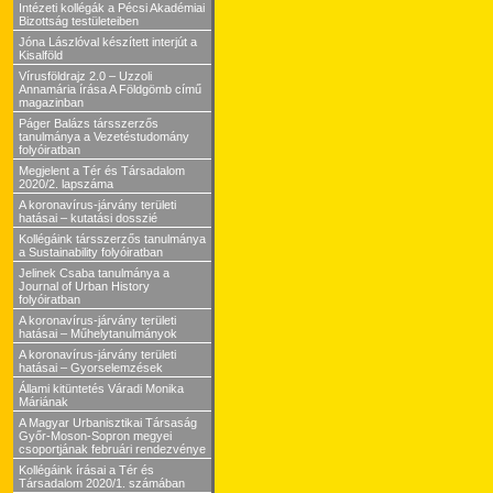
Intézeti kollégák a Pécsi Akadémiai
Bizottság testületeiben
Jóna Lászlóval készített interjút a
Kisalföld
Vírusföldrajz 2.0 – Uzzoli
Annamária írása A Földgömb című
magazinban
Páger Balázs társszerzős
tanulmánya a Vezetéstudomány
folyóiratban
Megjelent a Tér és Társadalom
2020/2. lapszáma
A koronavírus-járvány területi
hatásai – kutatási dosszié
Kollégáink társszerzős tanulmánya
a Sustainability folyóiratban
Jelinek Csaba tanulmánya a
Journal of Urban History
folyóiratban
A koronavírus-járvány területi
hatásai – Műhelytanulmányok
A koronavírus-járvány területi
hatásai – Gyorselemzések
Állami kitüntetés Váradi Monika
Máriának
A Magyar Urbanisztikai Társaság
Győr-Moson-Sopron megyei
csoportjának februári rendezvénye
Kollégáink írásai a Tér és
Társadalom 2020/1. számában