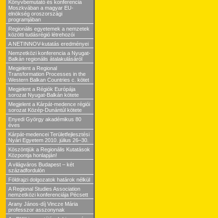
Könyvbemutató és konferencia
Moszkvában a magyar EU-
elnökség oroszországi
programjában
Regionális egyetemek a nemzetek
közötti tudásrégió létrehozói
A NETINNOV-kutatás eredményei
Nemzetközi konferencia a Nyugat-
Balkán regionális átalakulásáról
Megjelent a Regional
Transformation Processes in the
Western Balkan Countries c. kötet
Megjelent a Régiók Európája
sorozat Nyugat-Balkán kötete
Megjelent a Kárpát-medence régiói
sorozat Közép-Dunántúl kötete
Enyedi György akadémikus 80
éves
Kárpát-medencei Területfejlesztési
Nyári Egyetem 2010. július 26–30.
Köszöntjük a Regionális Kutatások
Központja honlapján!
A világváros Budapest – két
századfordulón
Földrajzi dolgozatok határok nélkül
A Regional Studies Association
nemzetközi konferenciája Pécsett
Arany János-díj Vincze Mária
professzor asszonynak