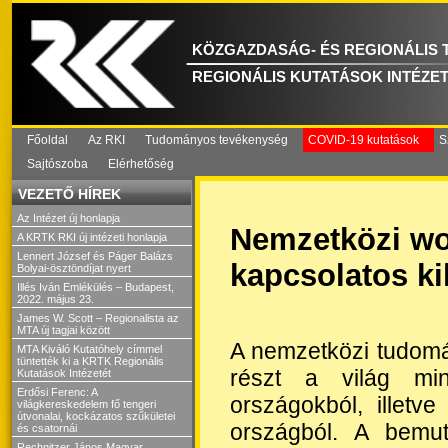
KÖZGAZDASÁG- ÉS REGIONÁLIS
REGIONÁLIS KUTATÁSOK INTÉZE
Főoldal
Az RKI
Tudományos tevékenység
COVID-19 kutatások
S
Sajtószoba
Elérhetőség
VEZETŐ HÍREK
Az Intézet új honlapja
Nemzetközi wo
A KRTK RKI új intézeti honlapja
Lennert József és Páger Balázs
kapcsolatos k
Bolyai-ösztöndíjat nyert
Illés Iván Emlékülés – Budapest,
2022. május 23.
James W. Scott – Regionalista az
MTA új tagjai között
A nemzetközi tudomá
MTA Kiváló Kutatóhely címmel
tüntették ki a KRTK Regionális
részt a világ min
Kutatások Intézetét
Erdősi Ferenc: A
országokból, illetv
világkereskedelem fő tengeri
útvonalai, kockázatos szűkületei
országból. A bemuta
és csatornái
Rechnitzer János Magyar