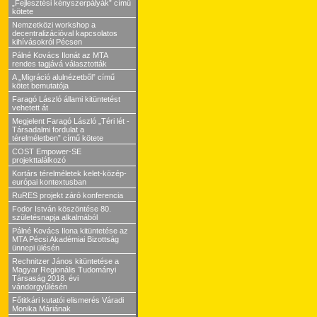
„Fejlesztési kényszerpályák” című
kötete
Nemzetközi workshop a
decentralizációval kapcsolatos
kihívásokról Pécsen
Pálné Kovács Ilonát az MTA
rendes tagjává választották
A „Migráció alulnézetből” című
kötet bemutatója
Faragó László állami kitüntetést
vehetett át
Megjelent Faragó László „Téri lét -
Társadalmi fordulat a
térelméletben” című kötete
COST Empower-SE
projekttalálkozó
Kortárs térelméletek kelet-közép-
európai kontextusban
RuRES projekt záró konferencia
Fodor István köszöntése 80.
születésnapja alkalmából
Pálné Kovács Ilona kitüntetése az
MTA Pécsi Akadémiai Bizottság
ünnepi ülésén
Rechnitzer János kitüntetése a
Magyar Regionális Tudományi
Társaság 2018. évi
vándorgyűlésén
Főtitkári kutatói elismerés Váradi
Monika Máriának