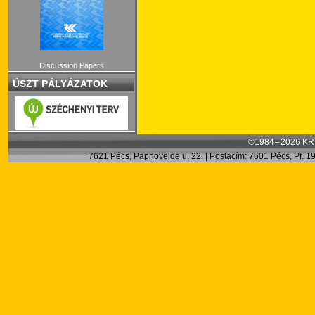
Discussion Papers
ÚSZT PÁLYÁZATOK
©1984 – 2026 KRT
7621 Pécs, Papnövelde u. 22. | Postacím: 7601 Pécs, Pf. 199.