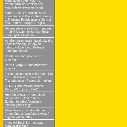
A közeledő Távol-Kelet – A
transzeurázsiai közlekedési
kapcsolatok jelene és jövője
Marie Curie ITN project “Socio-
economic and Political Responses
to Regional Polarisation in Central
and Eastern Europe” (RegPol²)
Decentralizáció és jó kormányzás
– Pálné Kovács Ilona akadémiai
székfoglaló előadása
Az állam strukturális átalakulásaira
adott intézményi és egyéni
válaszok különböző földrajzi
kontextusokban
Illés Iván kutató professor
emeritus
Barta Györgyi kutató professor
emerita
Territorial cohesion in Europe – For
the 70th Anniversary of the
Transdanubian Research Institute
DTI 70 jubileumi konferencia –
Pécs, 2013. június 27–28.
Horváth Gyula a Nemzetközi
Regionális Fejlesztési és
Együttműködési Akadémia
elnökségének tagja
Pálné Kovács Ilonát a Magyar
Tudományos Akadémia levelező
tagjává választották
Innovációbarát kormányzás
Magyarországon