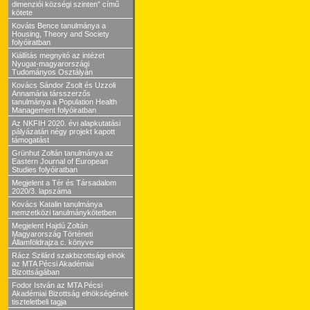
dimenziói községi szinten” című
kötete
Kováts Bence tanulmánya a
Housing, Theory and Society
folyóiratban
Kiállítás megnyitó az intézet
Nyugat-magyarországi
Tudományos Osztályán
Kovács Sándor Zsolt és Uzzoli
Annamária társszerzős
tanulmánya a Population Health
Management folyóiratban
Az NKFIH 2020. évi alapkutatási
pályázatán négy projekt kapott
támogatást
Grünhut Zoltán tanulmánya az
Eastern Journal of European
Studies folyóiratban
Megjelent a Tér és Társadalom
2020/3. lapszáma
Kovács Katalin tanulmánya
nemzetközi tanulmánykötetben
Megjelent Hajdú Zoltán
Magyarország Történeti
Államföldrajza c. könyve
Rácz Szilárd szakbizottsági elnök
az MTA Pécsi Akadémiai
Bizottságában
Fodor István az MTA Pécsi
Akadémiai Bizottság elnökségének
tiszteletbeli tagja