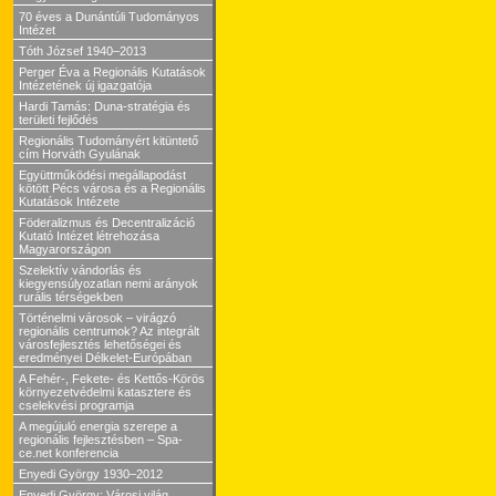
70 éves a Dunántúli Tudományos
Intézet
Tóth József 1940–2013
Perger Éva a Regionális Kutatások
Intézetének új igazgatója
Hardi Tamás: Duna-stratégia és
területi fejlődés
Regionális Tudományért kitüntető
cím Horváth Gyulának
Együttműködési megállapodást
kötött Pécs városa és a Regionális
Kutatások Intézete
Föderalizmus és Decentralizáció
Kutató Intézet létrehozása
Magyarországon
Szelektív vándorlás és
kiegyensúlyozatlan nemi arányok
rurális térségekben
Történelmi városok – virágzó
regionális centrumok? Az integrált
városfejlesztés lehetőségei és
eredményei Délkelet-Európában
A Fehér-, Fekete- és Kettős-Körös
környezetvédelmi katasztere és
cselekvési programja
A megújuló energia szerepe a
regionális fejlesztésben – Spa-
ce.net konferencia
Enyedi György 1930–2012
Enyedi György: Városi világ