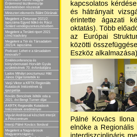
kapcsolatos kérdések
Érdemrend tisztikeresztje
kitüntetésben részesült
és hátrányait vizsg
Miniszteri elismerés Bálint Dórának
érintette ágazati k
Megjelent a Deturope 2021/2.
lapszáma Egyed Ildikó és Rácz
oktatás). Több előadó
Szilárd vendégszerkesztésében
Megjelent a Területi riport 2021
az Európai Strukt
című kiadvány
Megjelent a Tér és Társadalom
közötti összefüggése
2021/4. lapszáma
Eszköz alkalmazása)
Podcast: Lehet-e a társadalom
innovatív?
Emlékkonferencia és
könyvbemutató Horváth Gyula
születésének 70. évfordulójára
Lados Mihályt posztumusz Hild
János Díjjal tüntették ki
Varjú Viktor a KRTK Regionális
Kutatások Intézetének új
igazgatója
Kováts Bencének ítélték oda a
2021. évi Bengt Turner-díjat
A KRTK Regionális Kutatások
Intézetének eredményei
Vigvári Andrással készített interjút
Pálné Kovács Ilona
a Pénzcentrum
Interjú Pálné Kovács Ilonával
elnöke a Regionális 
Megjelent a Nagyvárosok
interdiszciplináris m
Magyarországon c.