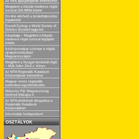
Az RKK igazgatójának kinevezése
Megjelent a Kárpát-medence régiói
sorozat Dél-Alföld kötete
On-line elérhető a területfejlesztési
fogalomtár
Enyedi György a World Society of
Ekistics tiszteleti tagja lett
Kárpátalja – Megjelent a Kárpát-
medence régiói sorozat legújabb
kötete
A környezetipar szerepe a régiók
újraiparosításában
Magyarországon
Megjelent a Nyugat-dunántúli régió
– Múlt Jelen Jövő c. könyv
Az MTA Regionális Kutatások
Központjának kitüntetése
Magyar–orosz regionális
tudományi együttműködés
Beluszky Pál: Magyarország
történeti földrajza II.
Az MTA elnökének látogatása a
Regionális Kutatások
Központjában
Köszöntjük honlapunkon!
OSZTÁLYOK