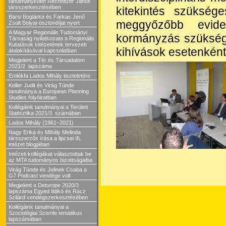
tanulmánykötet Rechnitzer János
társszerkesztésében
kitekintés szüksé
Barsi Boglárka és Farkas Jenő
meggyőzőbb eviden
Zsolt Bolyai-ösztöndíjat nyert
A Magyar Regionális Tudományi
kormányzás szüksége
Társaság nyilatkozata a Regionális
Kutatások Intézetének tervezett
kihívások esetenként
átalakításával kapcsolatban
Megjelent a Tér és Társadalom
2021/2. lapszáma
Emlékfa Lados Mihály tiszteletére
Keller Judit és Virág Tünde
tanulmánya a European Planning
Studies folyóiratban
Kollégáink tanulmányai a Területi
Statisztika 2021/3. számában
Lados Mihály (1961–2021)
Nagy Erika és Mihály Melinda
társszerzős írása a lipcsei IfL
intézet blogjában
Intézeti kollégákat választottak be
az MTA tudományos bizottságaiba
Virág Tünde és Jelinek Csaba a
G7 Podcast vendége volt
Megjelent a Deturope 2020/3.
lapszáma Egyed Ildikó és Rácz
Szilárd vendégszerkesztésében
Kollégáink tanulmányai a
Szociológiai Szemle tematikus
lapszámában