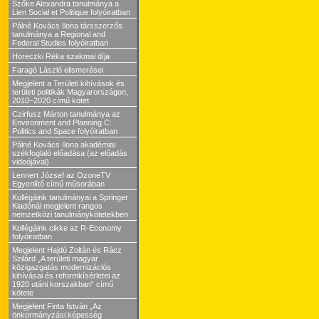
Szőke Alexandra tanulmánya a
Lien Social et Politique folyóiratban
Pálné Kovács Ilona társszerzős
tanulmánya a Regional and
Federal Studies folyóiratban
Horeczki Réka szakmai díja
Faragó László elismerései
Megjelent a Területi kihívások és
területi politikák Magyarországon,
2010–2020 című kötet
Czirfusz Márton tanulmánya az
Environment and Planning C:
Politics and Space folyóiratban
Pálné Kovács Ilona akadémiai
székfoglaló előadása (az előadás
videójával)
Lennert József az OzoneTV
Egyenlítő című műsorában
Kollégáink tanulmányai a Springer
Kiadónál megjelent rangos
nemzetközi tanulmánykötetekben
Kollégáink cikke az R-Economy
folyóiratban
Megjelent Hajdú Zoltán és Rácz
Szilárd „A területi magyar
közigazgatás modernizációs
kihívásai és reformkísérletei az
1920 utáni korszakban” című
kötete
Megjelent Finta István „Az
önkormányzási képesség