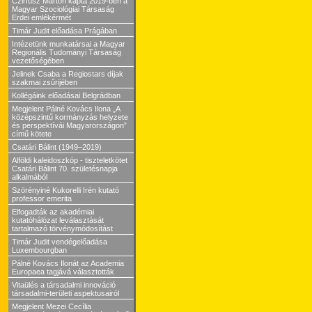
Czirfusz Márton kapta 2019-ben a
Magyar Szociológiai Társaság
Erdei emlékérmét
Timár Judit előadása Prágában
Intézetünk munkatársai a Magyar
Regionális Tudományi Társaság
vezetőségében
Jelinek Csaba a Regiostars díjak
szakmai zsűrijében
Kollégáink előadásai Belgrádban
Megjelent Pálné Kovács Ilona „A
középszintű kormányzás helyzete
és perspektívái Magyarországon”
című kötete
Csatári Bálint (1949–2019)
Alföldi kaleidoszkóp - tiszteletkötet
Csatári Bálint 70. születésnapja
alkalmából
Szörényiné Kukorelli Irén kutató
professor emerita
Elfogadták az akadémiai
kutatóhálózat leválasztását
tartalmazó törvénymódosítást
Timár Judit vendégelőadása
Luxembourgban
Pálné Kovács Ilonát az Academia
Europaea tagjává választották
Vitaülés a társadalmi innováció
társadalmi-területi aspektusairól
Megjelent Mezei Cecília