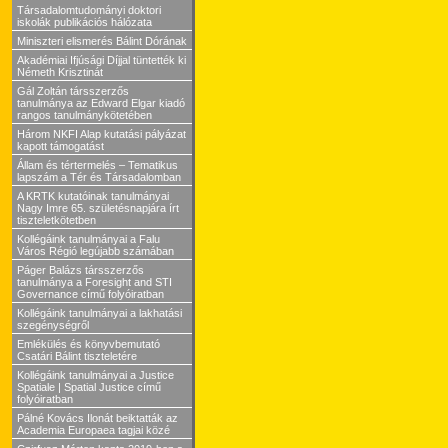
Társadalomtudományi doktori
iskolák publikációs hálózata
Miniszteri elismerés Bálint Dórának
Akadémiai Ifjúsági Díjjal tüntették ki
Németh Krisztinát
Gál Zoltán társszerzős
tanulmánya az Edward Elgar kiadó
rangos tanulmánykötetében
Három NKFI Alap kutatási pályázat
kapott támogatást
Állam és tértermelés – Tematikus
lapszám a Tér és Társadalomban
A KRTK kutatóinak tanulmányai
Nagy Imre 65. születésnapjára írt
tiszteletkötetben
Kollégáink tanulmányai a Falu
Város Régió legújabb számában
Páger Balázs társszerzős
tanulmánya a Foresight and STI
Governance című folyóiratban
Kollégáink tanulmányai a lakhatási
szegénységről
Emlékülés és könyvbemutató
Csatári Bálint tiszteletére
Kollégáink tanulmányai a Justice
Spatiale | Spatial Justice című
folyóiratban
Pálné Kovács Ilonát beiktatták az
Academia Europaea tagjai közé