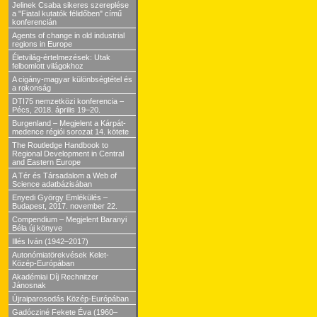
Jelinek Csaba sikeres szereplése
a "Fiatal kutatók félidőben" című
konferencián
Agents of change in old industrial
regions in Europe
Életvilág-értelmezések: Utak
felbomlott világokhoz
A cigány-magyar különbségtétel és
a rokonság
DTI75 nemzetközi konferencia –
Pécs, 2018. április 19–20.
Burgenland – Megjelent a Kárpát-
medence régiói sorozat 14. kötete
The Routledge Handbook to
Regional Development in Central
and Eastern Europe
A Tér és Társadalom a Web of
Science adatbázisában
Enyedi György Emlékülés –
Budapest, 2017. november 22.
Compendium – Megjelent Baranyi
Béla új könyve
Illés Iván (1942–2017)
Autonómiatörekvések Kelet-
Közép-Európában
Akadémiai Díj Rechnitzer
Jánosnak
Újraiparosodás Közép-Európában
Gadócziné Fekete Éva (1960–