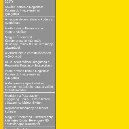
2017)
Kovács Katalin a Regionális
Kutatások Intézetének új
igazgatója
A magyar decentralizáció kudarca
nyomában
Földből élők – Polarizáció a
magyar vidéken
Magyar Érdemrend
Középkeresztje kitüntetés
Beluszky Pálnak 80. születésnapja
alkalmából
A területi tőke a városfejlődésben –
A Győr-kód
Az MTA vezetőinek látogatása a
Regionális Kutatások Intézetében
Pálné Kovács Ilona a Regionális
Kutatások Intézetének új
igazgatója
A Magyarországról külföldre
irányuló migráció és hatásai vidéki
társadalmakban
Megjelent a Polarizáció–
Függőség–Krízis – Eltérő térbeli
válaszok c. jubileumi kötet
Regionális tudomány és területi
kohézió
Magyar Érdemrend Tisztikeresztje
kitüntetés Erdősi Ferencnek 80.
születésnapja alkalmából